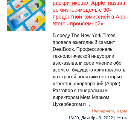
раскритиковал Apple, назвав
ее бизнес-модель с 30-
процентной комиссией в App
Store «проблемной»
В среду The New York Times
провела ежегодный саммит
DealBook. Профессионалы
технологической индустрии
высказывали свое мнение обо
всем: от будущего криптовалюты
до строгой политики некоторых
известных корпораций (Apple).
Разговор с генеральным
директором Meta Марком
Цукербергом п …
Интернет, Игры
16:20, Декабрь 3, 2022 | itc.ua