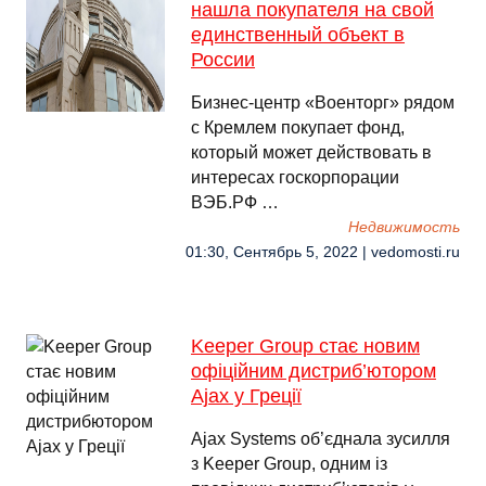
нашла покупателя на свой
единственный объект в
России
Бизнес-центр «Военторг» рядом
с Кремлем покупает фонд,
который может действовать в
интересах госкорпорации
ВЭБ.РФ …
Недвижимость
01:30, Сентябрь 5, 2022 | vedomosti.ru
Keeper Group стає новим
офіційним дистриб’ютором
Ajax у Греції
Ajax Systems об’єднала зусилля
з Keeper Group, одним із