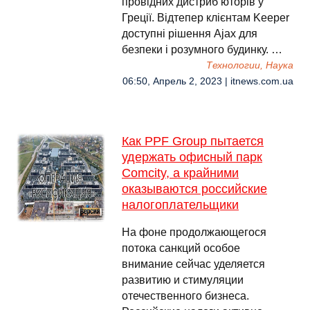
провідних дистриб’юторів у
Греції. Відтепер клієнтам Keeper
доступні рішення Ajax для
безпеки і розумного будинку. …
Технологии, Наука
06:50, Апрель 2, 2023 | itnews.com.ua
Как PPF Group пытается
удержать офисный парк
Comcity, а крайними
оказываются российские
налогоплательщики
На фоне продолжающегося
потока санкций особое
внимание сейчас уделяется
развитию и стимуляции
отечественного бизнеса.