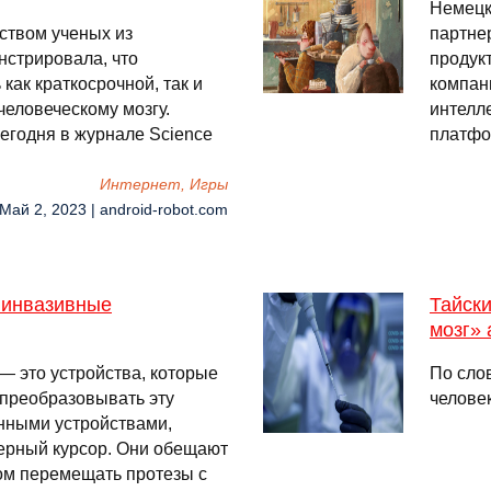
Немецк
ством ученых из
партнер
нстрировала, что
продук
как краткосрочной, так и
компан
еловеческому мозгу.
интелл
егодня в журнале Science
платфо
Интернет, Игры
 Май 2, 2023 | android-robot.com
 инвазивные
Тайски
мозг»
 это устройства, которые
По сло
 преобразовывать эту
челове
онными устройствами,
терный курсор. Они обещают
ом перемещать протезы с