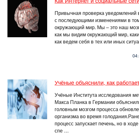
Как Интернет и социальные сет
Привычная проверка уведомлений в
с последующими изменениями в том,
окружающий мир. Мы – это наш мозг. 
как мы видим окружающий мир, как
как ведем себя в тех или иных ситу
04:
Учёные объяснили, как работае
Учёные Института исследования м
Макса Планка в Германии объяснил
головным мозгом процесса обновле
организма во время голодания.Ранее
процесс запускает печень, но в ход
спе …