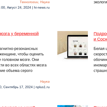
эколог
Технологии, Наука
:00, Август 24, 2024 | hi-news.ru
мозга у беременной
Подро
и Сос
агнитно-резонансных
Белая 
женщине, чтобы оценить
скорос
е головном мозге. Они
обочин
ти во всех областях мозга
иномарк
ие объема серого
страшн
Наука
0, Сентябрь 17, 2024 | nplus1.ru