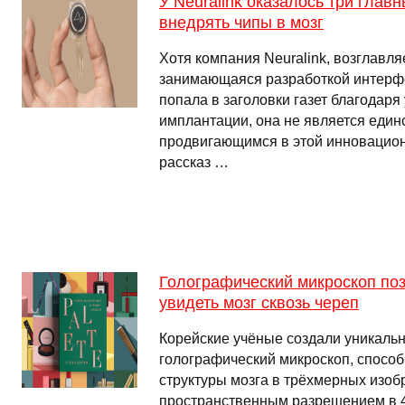
У Neuralink оказалось три главн
внедрять чипы в мозг
Хотя компания Neuralink, возглавл
занимающаяся разработкой интерфе
попала в заголовки газет благодаря
имплантации, она не является един
продвигающимся в этой инновацион
рассказ …
Голографический микроскоп поз
увидеть мозг сквозь череп
Корейские учёные создали уникаль
голографический микроскоп, спосо
структуры мозга в трёхмерных изоб
пространственным разрешением в 41