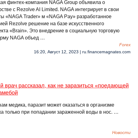
ая финтех-компания NAGA Group объявила о
стве с Rezolve AI Limited. NAGA интегрирует в свои
ты «NAGA Trader» м «NAGA Pay» разработанное
ией Rezolve решение на базе искусственного
екта «Brain». Это внедрение в социальную торговую
рму NAGA объед …
Forex
16:20, Август 12, 2023 | ru.financemagnates.com
й врач рассказал, как не заразиться «поедающей
 амебой
вам медика, паразит может оказаться в организме
ка только при попадании зараженной воды в нос. …
Новости