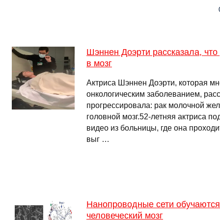
Шэннен Доэрти рассказала, что 
в мозг
Актриса Шэннен Доэрти, которая мно
онкологическим заболеванием, расс
прогрессировала: рак молочной жел
головной мозг.52-летняя актриса по
видео из больницы, где она проходи
выг …
Нанопроводные сети обучаются 
человеческий мозг