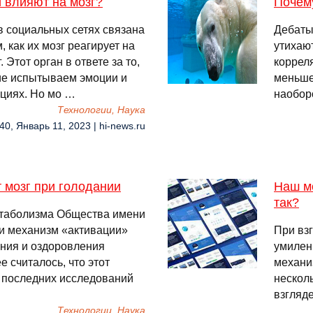
и влияют на мозг?
Почем
 социальных сетях связана
Дебаты 
 как их мозг реагирует на
утихают
Этот орган в ответе за то,
коррел
ие испытываем эмоции и
меньше
ациях. Но мо …
наоборо
Технологии, Наука
40, Январь 11, 2023 | hi-news.ru
т мозг при голодании
Наш мо
так?
етаболизма Общества имени
и механизм «активации»
При вз
ния и оздоровления
умилени
 считалось, что этот
механи
е последних исследований
нескол
взгляде
Технологии, Наука