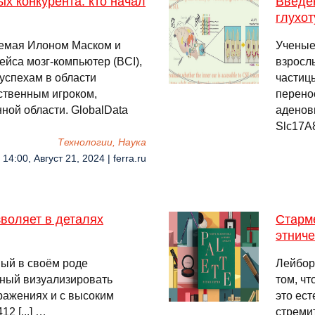
ых конкурента: кто начал
Введе
глухо
яемая Илоном Маском и
Ученые
йса мозг-компьютер (BCI),
взросл
 успехам в области
частиц
ственным игроком,
перено
ной области. GlobalData
аденов
Slc17A
Технологии, Наука
14:00, Август 21, 2024 | ferra.ru
воляет в деталях
Старме
этниче
ный в своём роде
Лейбор
бный визуализировать
том, чт
ражениях и с высоким
это ес
2 [...] …
стреми