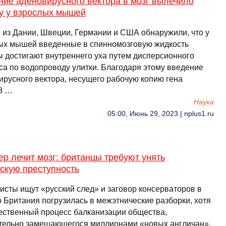
ние аденовирусного вектора в мозг вылечило
ту у взрослых мышей
 из Дании, Швеции, Германии и США обнаружили, что у
ых мышей введенные в спинномозговую жидкость
ы достигают внутреннего уха путем дисперсионного
са по водопроводу улитки. Благодаря этому введение
ирусного вектора, несущего рабочую копию гена
8 …
Наука
05:00, Июнь 29, 2023 | nplus1.ru
р лечит мозг: британцы требуют унять
скую преступность
исты ищут «русский след» и заговор консерваторов в
о Британия погрузилась в межэтнические разборки, хотя
тественный процесс балканизации общества,
тельно замещающегося миллионами «новых англичан».