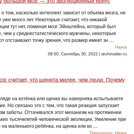
у большой мозг — это эволюционный бонус
о том, насколько интеллект зависит от объема мозга, не
 уже много лет. Некоторые считают, что никакой
яции тут нет, поминая мозг Эйнштейна, который был
, чем у среднестатистического мужчины, некоторые
т отстаивают точку зрения, что размер имеет зн …
Наука
08:50, Сентябрь 30, 2022 | techinsider.ru
зг считает, что щенята милее, чем люди. Почему
гляде на котёнка или щенка вы наверняка испытываете
е. Но связано это с тем, что такая реакция запускает
зм заботы. Оттачивался этот механизм на протяжении
ьких тысячелетий человеческой эволюции. Умиление при
 на маленького ребёнка, на щенка или ко …
Технологии, Наука