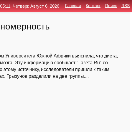
05:11, Четверг, Август 6, 2026
Главная
Контакт
Поиск
RSS
ономерность
м Университета Южной Африки выяснила, что диета,
 мозга. Эту информацию сообщает "Газета.Ru" со
но этому источнику, исследователи пришли к таким
 Грызунов разделили на две группы....