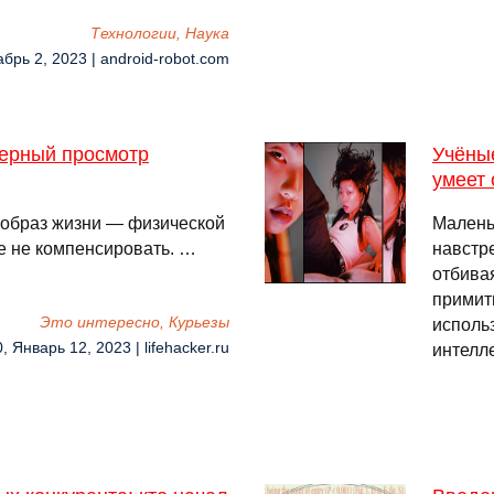
Технологии, Наука
абрь 2, 2023 | android-robot.com
мерный просмотр
Учёные
умеет 
 образ жизни — физической
Малень
е не компенсировать. …
навстр
отбива
примит
Это интересно, Курьезы
исполь
, Январь 12, 2023 | lifehacker.ru
интелле