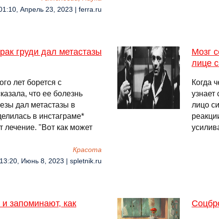
01:10, Апрель 23, 2023 | ferra.ru
рак груди дал метастазы
Мозг 
лице 
го лет борется с
Когда ч
казала, что ее болезнь
узнает 
езы дал метастазы в
лицо си
делилась в инстаграме*
реакци
т лечение. "Вот как может
усилив
Красота
13:20, Июнь 8, 2023 | spletnik.ru
и запоминают, как
Соцбро