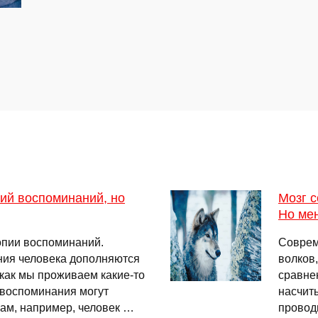
пий воспоминаний, но
Мозг с
Но мен
копии воспоминаний.
Соврем
ния человека дополняются
волков
, как мы проживаем какие-то
сравне
 воспоминания могут
насчит
ам, например, человек …
провод