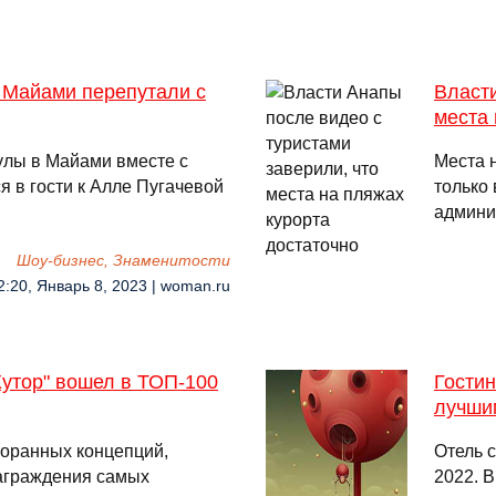
 Майами перепутали с
Власти
места 
улы в Майами вместе с
Места 
я в гости к Алле Пугачевой
только
админи
Шоу-бизнес, Знаменитости
2:20, Январь 8, 2023 | woman.ru
Хутор" вошел в ТОП-100
Гостин
лучши
торанных концепций,
Отель с
аграждения самых
2022. 