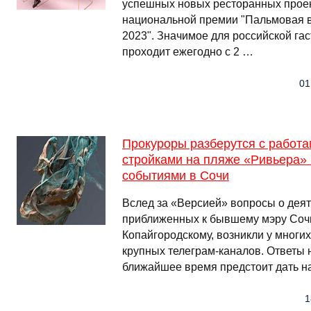
успешных новых ресторанных проек
национальной премии "Пальмовая в
2023". Значимое для российской га
проходит ежегодно с 2 …
01
Прокуроры разберутся с работа
стройками на пляже «Ривьера»
событиями в Сочи
Вслед за «Версией» вопросы о деят
приближенных к бывшему мэру Соч
Копайгородскому, возникли у мног
крупных телеграм-каналов. Ответы 
ближайшее время предстоит дать н
1