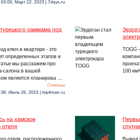
03:00, Март 22, 2023 | 7days.ru
 турецкого хаммама под
Эрдог
элект
д ключ в квартире - это
TOGG —
ет определенных этапов и
компан
статье мы расскажем про
проехат
а-салона в вашей
100 км/
пом является планирова …
Cтатьи
:36, Июль 26, 2023 | top4man.ru
сь на хамское
Первый
 отеля
спутн
ого отеля, расположенного
Вывод 