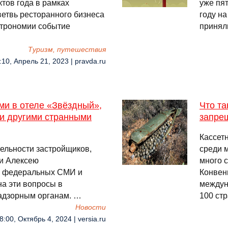
тов года в рамках
уже пя
етвь ресторанного бизнеса
году на
строномии событие
приняли
Туризм, путешествия
:10, Апрель 21, 2023 | pravda.ru
ми в отеле «Звёздный»,
Что та
 и другими странными
запре
Кассет
ельности застройщиков,
среди 
и Алексею
много с
их федеральных СМИ и
Конвен
на эти вопросы в
междун
адзорным органам. …
100 ст
Новости
8:00, Октябрь 4, 2024 | versia.ru