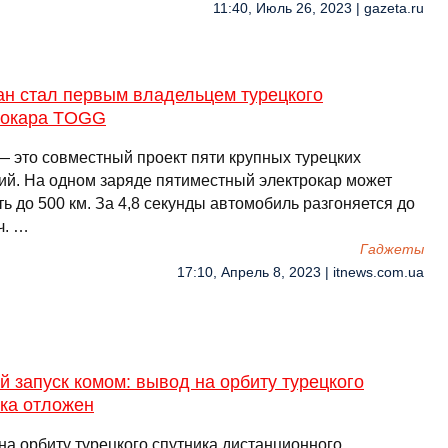
11:40, Июль 26, 2023 | gazeta.ru
ан стал первым владельцем турецкого
рокара TOGG
 это совместный проект пяти крупных турецких
ий. На одном заряде пятиместный электрокар может
ь до 500 км. За 4,8 секунды автомобиль разгоняется до
ч. …
Гаджеты
17:10, Апрель 8, 2023 | itnews.com.ua
 запуск комом: вывод на орбиту турецкого
ика отложен
на орбиту турецкого спутника дистанционного