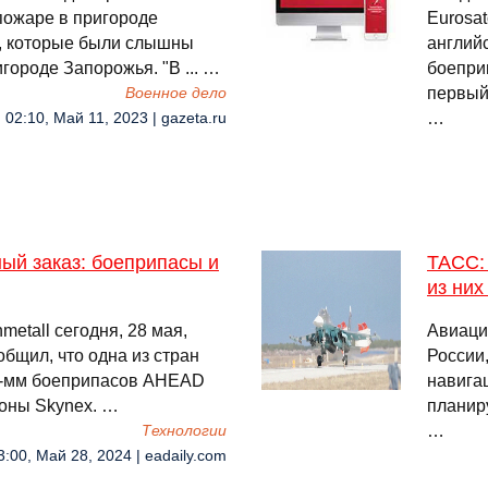
пожаре в пригороде
Eurosat
ы, которые были слышны
англий
городе Запорожья. "В ... …
боепри
первый 
Военное дело
…
02:10, Май 11, 2023 | gazeta.ru
ый заказ: боеприпасы и
ТАСС:
из ни
etall сегодня, 28 мая,
Авиаци
общил, что одна из стран
России
35-мм боеприпасов AHEAD
навигац
оны Skynex. …
планир
…
Технологии
3:00, Май 28, 2024 | eadaily.com