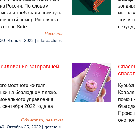
 из России. По словам
зондир
амски и требовали покинуть
институ
лаченный номер.Россиянка
эту пят
 в отеле Side …
секунд
Новости
30, Июнь 6, 2023 | inforeactor.ru
асилование загоравшей
Спасен
спаса
его местного жителя,
Курьёз
шки на безлюдном пляже.
Кавалл
гионального управления
помощь
 сентября 2022 года на
благод
Происш
оно по
Общество, регионы
40, Октябрь 25, 2022 | gazeta.ru