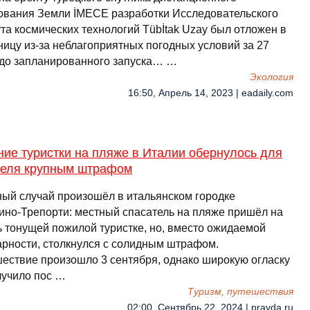
ования Земли İMECE разработки Исследовательского
та космических технологий Tübİtak Uzay был отложен в
ницу из-за неблагоприятных погодных условий за 27
 до запланированного запуска… …
Экология
16:50, Апрель 14, 2023 | eadaily.com
ие туристки на пляже в Италии обернулось для
теля крупным штрафом
ный случай произошёл в итальянском городке
ино-Трепорти: местный спасатель на пляже пришёл на
 тонущей пожилой туристке, но, вместо ожидаемой
арности, столкнулся с солидным штрафом.
ествие произошло 3 сентября, однако широкую огласку
лучило пос …
Туризм, путешествия
02:00, Сентябрь 22, 2024 | pravda.ru