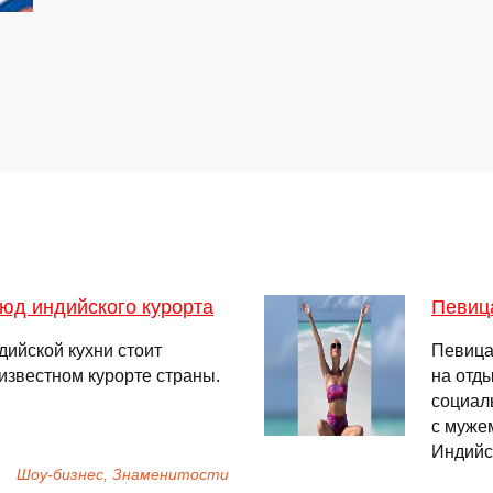
люд индийского курорта
Певица
дийской кухни стоит
Певица
известном курорте страны.
на отд
социал
с муже
Индийск
Шоу-бизнес, Знаменитости