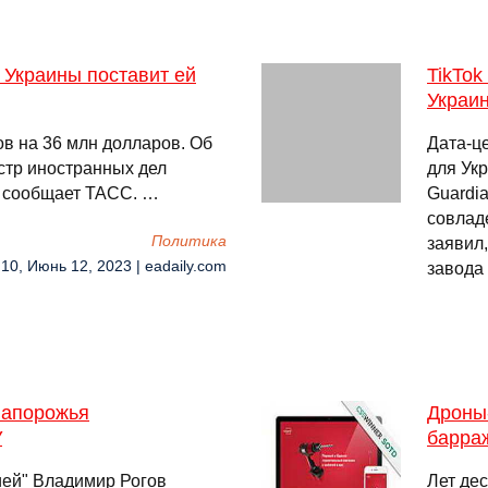
 Украины поставит ей
TikTo
Украи
в на 36 млн долларов. Об
Дата-ц
истр иностранных дел
для Укр
, сообщает ТАСС. …
Guardi
совлад
Политика
заявил
:10, Июнь 12, 2023 | eadaily.com
завода
 Запорожья
Дроны
У
барра
ией" Владимир Рогов
Лет де