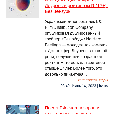
Лоуренс и рейтингом R (17+).
Без цензуры
Украинский кинопрокатчик B&H
Film Distribution Company
опубликовал дублированный
трейлер «Без обид» / No Hard
Feelings — молодежной комедии
с Дженнифер Лоуренс в главной
роли, получившей возрастной
рейтинг R, то есть для зрителей
старше 17 лет. Более того, это
довольно пикантная …
Интернет, Игры
08:40, Июнь 14, 2023 | itc.ua
Посол РФ счел позорным
отзыв приглашения на