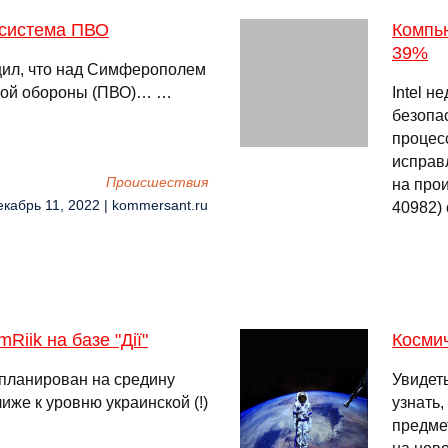
система ПВО
Компью
39%
щил, что над Симферополем
ной обороны (ПВО)… …
Intel н
безопа
процес
исправ
Происшествия
на про
екабрь 11, 2022 | kommersant.ru
40982)
iik на базе "Дії"
Космич
запланирован на средину
Увидеть
лиже к уровню украинской (!)
узнать,
предме