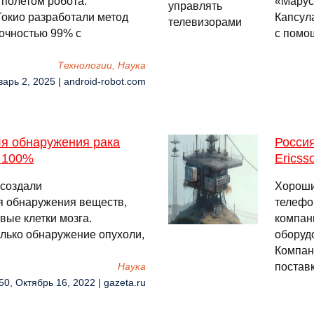
 полетом робота.
«Марус
Токио разработали метод
Капсул
точностью 99% с
с помо
Технологии, Наука
варь 2, 2025 | android-robot.com
ля обнаружения рака
Россия
о 100%
Ericss
 создали
Хороши
я обнаружения веществ,
телефо
ые клетки мозга.
компан
лько обнаружение опухоли,
оборудо
Компан
постав
Наука
50, Октябрь 16, 2022 | gazeta.ru