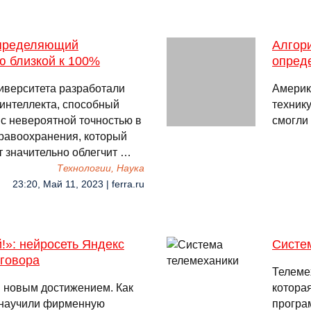
определяющий
Алгор
ю близкой к 100%
опред
иверситета разработали
Америк
 интеллекта, способный
техник
с невероятной точностью в
смогли
дравоохранения, который
 значительно облегчит …
Технологии, Наука
23:20, Май 11, 2023 | ferra.ru
!»: нейросеть Яндекс
Систе
зговора
Телеме
 новым достижением. Как
котора
 научили фирменную
програ