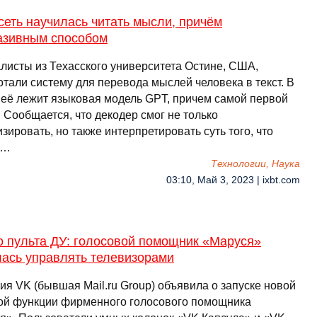
еть научилась читать мысли, причём
азивным способом
листы из Техасского университета Остине, США,
тали систему для перевода мыслей человека в текст. В
 её лежит языковая модель GPT, причем самой первой
 Сообщается, что декодер смог не только
зировать, но также интерпретировать суть того, что
 …
Технологии, Наука
03:10, Май 3, 2023 | ixbt.com
о пульта ДУ: голосовой помощник «Маруся»
лась управлять телевизорами
ия VK (бывшая Mail.ru Group) объявила о запуске новой
ой функции фирменного голосового помощника