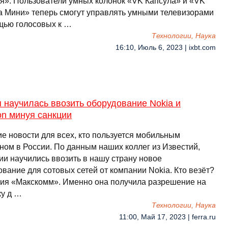
я». Пользователи умных колонок «VK Капсула» и «VK
а Мини» теперь смогут управлять умными телевизорами
щью голосовых к …
Технологии, Наука
16:10, Июль 6, 2023 | ixbt.com
 научилась ввозить оборудование Nokia и
on минуя санкции
е новости для всех, кто пользуется мобильным
ном в России. По данным наших коллег из Известий,
ии научились ввозить в нашу страну новое
вание для сотовых сетей от компании Nokia. Кто везёт?
ия «Макскомм». Именно она получила разрешение на
ку д …
Технологии, Наука
11:00, Май 17, 2023 | ferra.ru