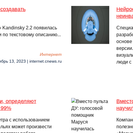
 создавать
Нейрос
неинв
 Kandinsky 2.2 появилась
Специа
 по текстовому описанию...
разрабо
основе
версии.
Интернет
визуали
ябрь 13, 2023 | internet.cnews.ru
люди с
и, определяют
Вмест
ю 99%
научи
тра с использованием
Компан
ыльях может произвести
полезн