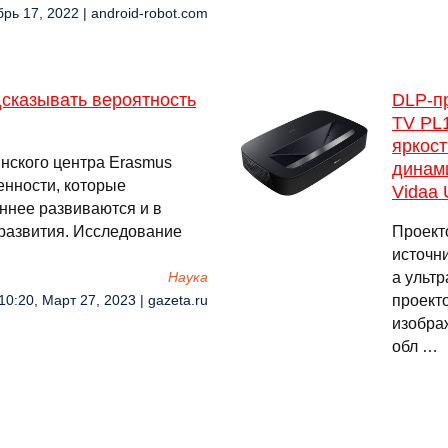
рь 17, 2022 | android-robot.com
сказывать вероятность
DLP-пр
TV PL1
яркост
нского центра Erasmus
динам
енности, которые
Vidaa 
ннее развиваются и в
 развития. Исследование
Проект
источни
а ульт
Наука
проекто
10:20, Март 27, 2023 | gazeta.ru
изобра
обл …