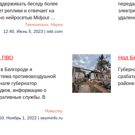
оддерживать беседу более
переда
т реплики и отвечает на
электр
о нейросетью Midjour …
удален
Технологии, Наука
12:40, Июнь 5, 2023 | ixbt.com
а ПВО
Над Б
 в Белгороде и
Губерн
стема противовоздушной
срабат
анале губернатор
районе
адков, информацию о
еративные службы. В
Новости
50, Ноябрь 1, 2022 | seyminfo.ru