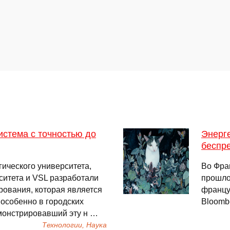
стема с точностью до
Энерг
беспр
ического университета,
Во Фра
ситета и VSL разработали
прошло
рования, которая является
францу
 особенно в городских
Bloomb
емонстрировавший эту н …
Технологии, Наука