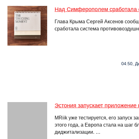
Над Симферополем сработала 
Глава Крыма Сергей Аксенов сооб
сработала система противовоздуш
04:50, Д
Эстония запускает приложение mR
MRiik уже тестируется, его запуск 
этого года, а Европа стала на шаг б
диджитализации. …