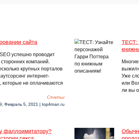
ировании сайта
ТЕСТ: 
книжн
я SEO успешно проводит
 сторонних компаний.
Многие
есколько крупных порталов
выжил»
аутсорсинг интернет-
Уже сл
, которые не оплачиваются
или Вол
ли вы 
Cтатьи
9, Февраль 5, 2021 | top4man.ru
му фаллоимитатору?
Обычн
истории секса
продо