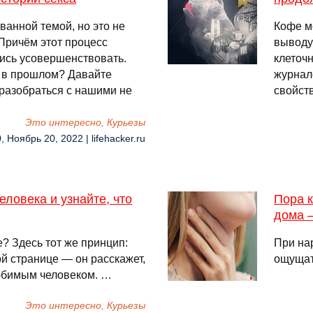
ванной темой, но это не
Кофе м
 Причём этот процесс
выводу
ись усовершенствовать.
клеточ
с в прошлом? Давайте
журнал
 разобраться с нашими не
свойств
Это интересно, Курьезы
, Ноябрь 20, 2022 | lifehacker.ru
ловека и узнайте, что
Пора к
дома —
? Здесь тот же принцип:
При на
й странице — он расскажет,
ощущат
юбимым человеком. …
Это интересно, Курьезы