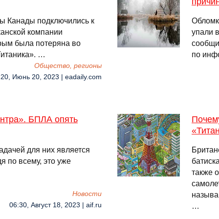
причи
ны Канады подключились к
Обломк
канской компании
упали 
орым была потеряна во
сообщи
Титаника». …
по инф
Общество, регионы
:20, Июнь 20, 2023 | eadaily.com
нтра». БПЛА опять
Почему
«Тита
адачей для них является
Британ
я по всему, это уже
батиск
также 
самоле
Новости
называ
06:30, Август 18, 2023 | aif.ru
…