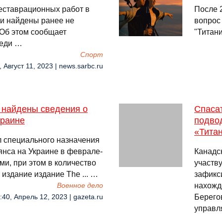
еставрационных работ в
После 2
ли найдены ранее не
вопрос
 Об этом сообщает
"Титани
леди …
Спорт
, Август 11, 2023 | news.sarbc.ru
и найдены сведения о
Спаса
краине
подво
«Тита
 специального назначения
янса на Украине в феврале-
Канадс
ми, при этом в количество
участв
 издание издание The ... …
зафикс
нахожд
Военное дело
Берего
:40, Апрель 12, 2023 | gazeta.ru
управл