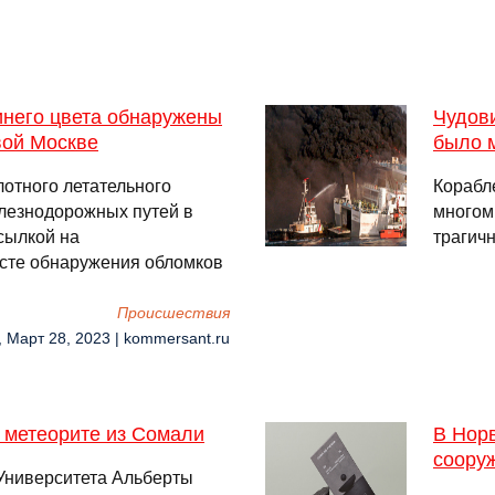
инего цвета обнаружены
Чудов
вой Москве
было 
отного летательного
Корабл
лезнодорожных путей в
многом
сылкой на
трагич
сте обнаружения обломков
Происшествия
, Март 28, 2023 | kommersant.ru
 метеорите из Сомали
В Нор
соору
 Университета Альберты