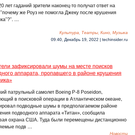
0 лет гаданий зрители наконец-то получат ответ на
 "почему же Роуз не помогла Джеку после крушения
ка"?". …
Культура, Театры, Кино, Музыка
09:40, Декабрь 19, 2022 | techinsider.ru
тели зафиксировали шумы на месте поисков
дного аппарата, пропавшего в районе крушения
ника»
кий патрульный самолет Boeing P-8 Poseidon,
ующий в поисковой операции в Атлантическом океане,
ировал подводные шумы в предполагаемом районе
ения подводного аппарата «Титан», сообщила
вая охрана США. Туда были перемещены дистанционно
яемые подв …
Новости