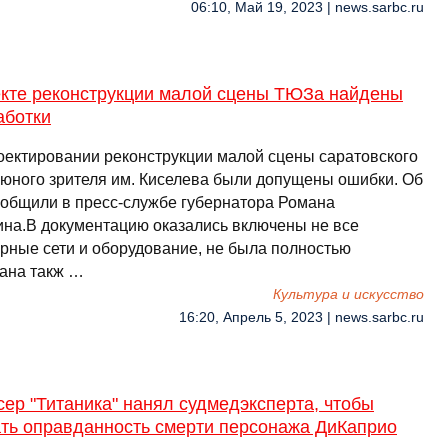
06:10, Май 19, 2023 | news.sarbc.ru
екте реконструкции малой сцены ТЮЗа найдены
аботки
оектировании реконструкции малой сцены саратовского
 юного зрителя им. Киселева были допущены ошибки. Об
ообщили в пресс-службе губернатора Романа
ина.В документацию оказались включены не все
рные сети и оборудование, не была полностью
ана такж …
Культура и искусство
16:20, Апрель 5, 2023 | news.sarbc.ru
ер "Титаника" нанял судмедэксперта, чтобы
ать оправданность смерти персонажа ДиКаприо