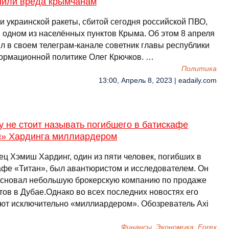
нили вреда крымчанам
и украинской ракеты, сбитой сегодня российской ПВО,
в одном из населённых пунктов Крыма. Об этом 8 апреля
л в своем телеграм-канале советник главы республики
ормационной политике Олег Крючков. …
Политика
13:00, Апрель 8, 2023 | eadaily.com
 не стоит называть погибшего в батискафе
н» Хардинга миллиардером
ец Хэмиш Хардинг, один из пяти человек, погибших в
афе «Титан», был авантюристом и исследователем. Он
основал небольшую брокерскую компанию по продаже
тов в Дубае.Однако во всех последних новостях его
ют исключительно «миллиардером». Обозреватель Axi
Финансы, Экономика, Forex