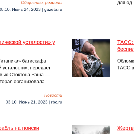
для од
Общество, регионы
08:10, Июнь 24, 2023 | gazeta.ru
ической усталости» у
ТАСС:
беспи
Титаника» батискафа
Обломк
 усталости», передает
ТАСС в
рвью Стоктона Раша —
оторая организовала
Новости
03:10, Июнь 21, 2023 | rbc.ru
рабль на поиски
Жертв 