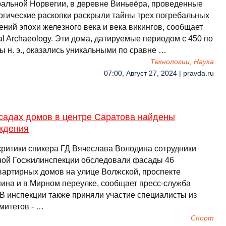
ральной Норвегии, в деревне Виньеёра, проведенные
огические раскопки раскрыли тайны трех погребальных
ений эпохи железного века и века викингов, сообщает
l Archaeology. Эти дома, датируемые периодом с 450 по
ы н. э., оказались уникальными по сравне …
Технологии, Наука
07:00, Август 27, 2024 | pravda.ru
садах домов в центре Саратова найдены
ждения
критики спикера ГД Вячеслава Володина сотрудники
ной Госжилинспекции обследовали фасады 46
вартирных домов на улице Волжской, проспекте
ина и в Мирном переулке, сообщает пресс-служба
.В инспекции также приняли участие специалисты из
митетов - …
Спорт