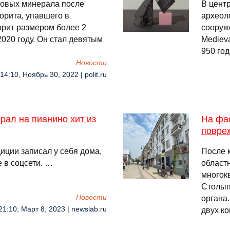
новых минерала после
В цент
орита, упавшего в
археол
рит размером более 2
сооруж
020 году. Он стал девятым
Medieva
950 год
Новости
14:10, Ноябрь 30, 2022 | polit.ru
ал на пианино хит из
На фа
повре
иции записал у себя дома,
После 
 в соцсети. …
област
многок
Столып
Новости
органа
21:10, Март 8, 2023 | newslab.ru
двух ко