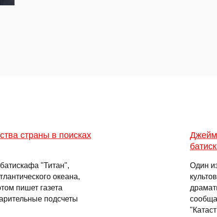
ства страны в поисках
Джейм
батис
батискафа "Титан",
Один и
тлантического океана,
культо
этом пишет газета
драмат
варительные подсчеты
сообща
"Катас