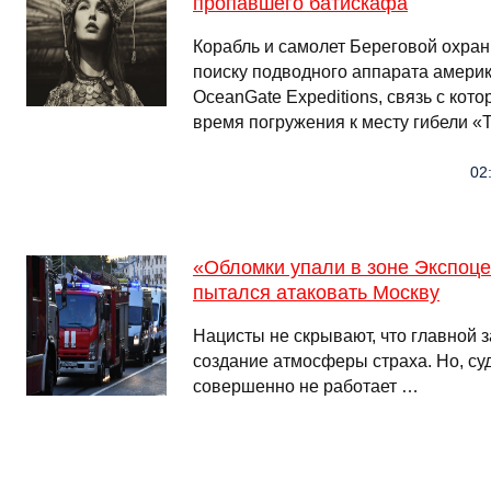
пропавшего батискафа
Корабль и самолет Береговой охра
поиску подводного аппарата амери
OceanGate Expeditions, связь с кот
время погружения к месту гибели «
02
«Обломки упали в зоне Экспоце
пытался атаковать Москву
Нацисты не скрывают, что главной з
создание атмосферы страха. Но, суд
совершенно не работает …