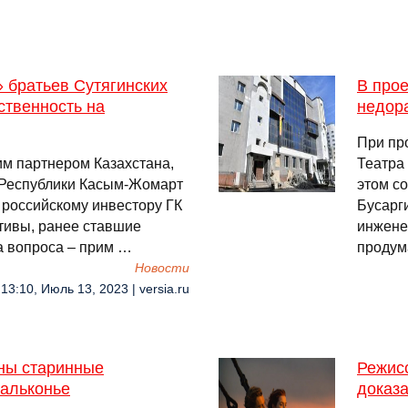
» братьев Сутягинских
В про
ственность на
недор
При пр
им партнером Казахстана,
Театра
т Республики Касым-Жомарт
этом с
 российскому инвестору ГК
Бусарг
ктивы, ранее ставшие
инжене
а вопроса – прим …
продум
Новости
13:10, Июль 13, 2023 | versia.ru
ены старинные
Режисс
альконье
доказ