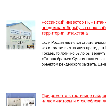
Российский инвестор ГК «Титан
продолжает борьбу за свою соб
территории Казахстана
Если Россия является стратегическ
как о том заявил на днях президен
Токаев, то логично было бы вернуть
«Титан» братьев Сутягинских его а
объектом рейдерского захвата. Цен
При ремонте в гостинице найд
иллюминаторы и стеклоблоки Ф