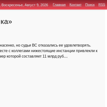
, Воскресенье, Август 9, 2026
Главная
Контакт
Поиск
RSS
­ка»
сенко, но судьи ВС отказались ее удовлетворять.
сте с коллегами нижестоящие инстанции привлекли к
р которой составляет 11 млрд руб....