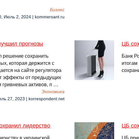
Бизнес
0, Июль 2, 2024 | kommersant.ru
лучшил прогнозы
ЦБ со
л решение сохранить
Банк Р
ых, которая держится с
итогам
ается на сайте регулятора
сохрани
жит эффекты от предыдущих
 гривневых активов, п …
Экономика
ель 27, 2023 | korrespondent.net
сохранил лидерство
ЦБ со
ионству в украинской
ЦБ при