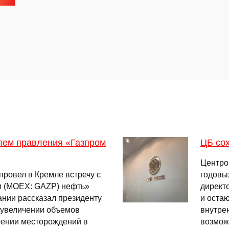
елем правления «Газпром
ЦБ со
Центро
ровел в Кремле встречу с
годовы
м (MOEX: GAZP) нефть»
директ
нии рассказал президенту
и остаю
 увеличении объемов
внутре
оении месторождений в
возмо