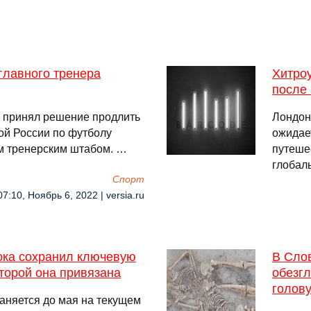
главного тренера
Хитро
после 
 принял решение продлить
Лондон
ой России по футболу
ожидае
 тренерским штабом. …
путеше
глобал
Спорт
07:10, Ноябрь 6, 2022 | versia.ru
пока сохранил ключевую
В Сло
которой она привязана
обезгл
голову
аняется до мая на текущем