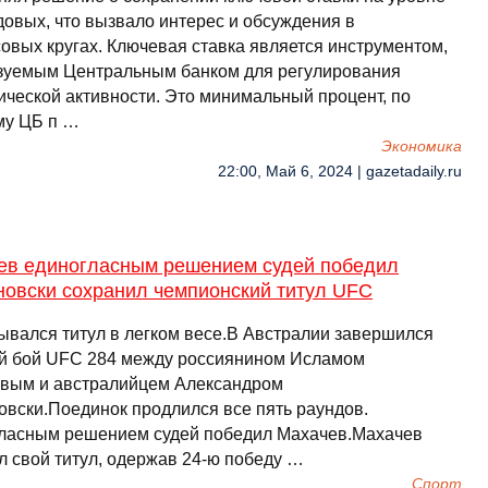
довых, что вызвало интерес и обсуждения в
овых кругах. Ключевая ставка является инструментом,
зуемым Центральным банком для регулирования
ической активности. Это минимальный процент, по
му ЦБ п …
Экономика
22:00, Май 6, 2024 | gazetadaily.ru
ев единогласным решением судей победил
новски сохранил чемпионский титул UFC
ывался титул в легком весе.В Австралии завершился
й бой UFC 284 между россиянином Исламом
вым и австралийцем Александром
овски.Поединок продлился все пять раундов.
ласным решением судей победил Махачев.Махачев
л свой титул, одержав 24-ю победу …
Спорт