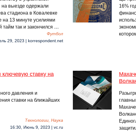
" на выезде одержали
16% го
ва стадиона в Ковалевке
финанс
е на 13 минуте усилиями
исполь
й тайм так и закончился …
эконом
которо
Футбол
ель 29, 2023 | korrespondent.net
 ключевую ставку на
Махач
Волка
ного давления и
Разыгр
ения ставки на ближайших
главны
Махаче
Волкан
Технологии, Наука
Единог
16:30, Июнь 9, 2023 | vc.ru
защити