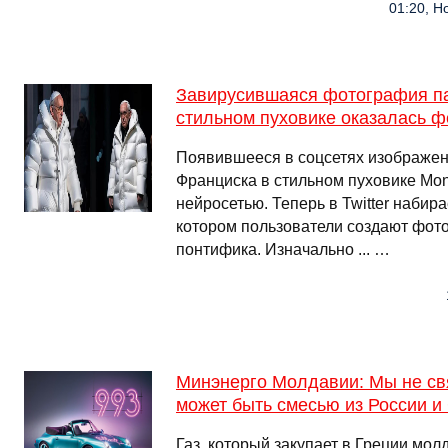
01:20, Н
Завирусившаяся фотография па
стильном пуховике оказалась 
Появившееся в соцсетях изображен
Франциска в стильном пуховике Mon
нейросетью. Теперь в Twitter набир
котором пользователи создают фот
понтифика. Изначально ... …
Минэнерго Молдавии: Мы не св
может быть смесью из России 
Газ, который закупает в Греции мол