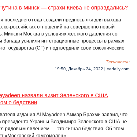
Путина в Минск — страхи Киева не оправдались?
я последнего года создали предпосылки для выхода
сско-российских отношений на совершенно новый
ь. Минск и Москва в условиях жесткого давления со
ы Запада усилили интеграционные процессы в рамках
го государства (СГ) и подтвердили свои союзнические
Технологии
19:50, Декабрь 24, 2022 | eadaily.com
ayadeen назвали визит Зеленского в США
ом о бедствии
вателя издания Al Mayadeen Аммар Брахми заявил, что
а президента Украины Владимира Зеленского в США не
ся рядовым явлением — это сигнал бедствия. Об этом
ет «Московский комсомолец». …