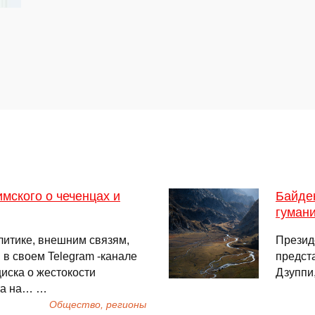
мского о чеченцах и
Байде
гуман
литике, внешним связям,
Презид
в своем Telegram -канале
предст
иска о жестокости
Дзуппи
кта на… …
Общество, регионы