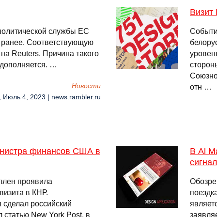
Визит 
политической службы ЕС
Событи
 ранее. Соответствующую
белору
на Reuters. Причина такого
уровен
 дополняется. …
сторон
Союзно
Новости
отн …
, Июль 4, 2023 | news.rambler.ru
инистра финансов США в
В Al M
сигнал
ллен проявила
Обозре
визита в КНР.
поездк
 сделал российский
являет
 статью New York Post, в
заявля