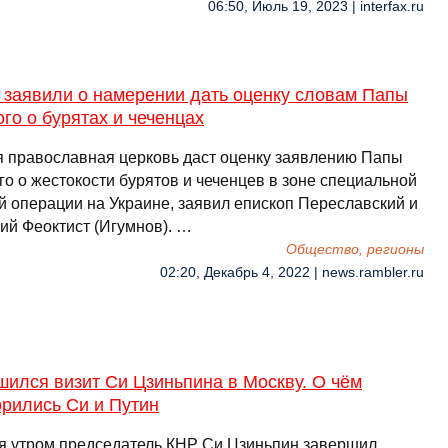
06:50, Июль 19, 2023 | interfax.ru
 заявили о намерении дать оценку словам Папы
го о бурятах и чеченцах
я православная церковь даст оценку заявлению Папы
го о жестокости бурятов и чеченцев в зоне специальной
й операции на Украине, заявил епископ Переславский и
ий Феоктист (Игумнов). …
Общество, регионы
02:20, Декабрь 4, 2022 | news.rambler.ru
ился визит Си Цзиньпина в Москву. О чём
орились Си и Путин
я утром председатель КНР Си Цзиньпин завершил