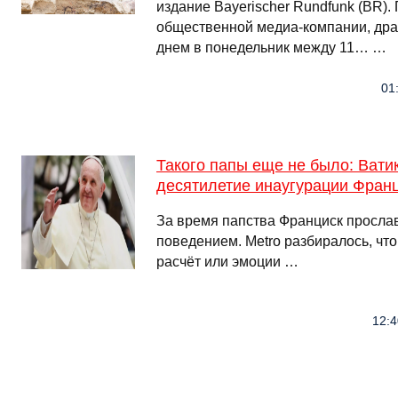
издание Bayerischer Rundfunk (BR)
общественной медиа-компании, дра
днем в понедельник между 11… …
01
Такого папы еще не было: Вати
десятилетие инаугурации Фран
За время папства Франциск просл
поведением. Metro разбиралось, что
расчёт или эмоции …
12:4