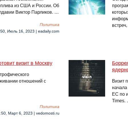
оплива из США и России. Об
програм
лдавии Виктор Парликов. …
которы
информ
Политика
встреч,
:50, Июль 16, 2023 | eadaily.com
товит визит в Москву
Боррел
ядерн
трофического
аживании отношений с
Визит 
начала
ЕС по 
Times.
Политика
:50, Март 6, 2023 | vedomosti.ru