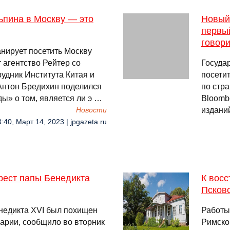
ьпина в Москву — это
Новый
первый
говори
нирует посетить Москву
 агентство Рейтер со
Госуда
удник Института Китая и
посети
Антон Бредихин поделился
по стра
ы» о том, является ли э …
Bloomb
издани
Новости
:40, Март 14, 2023 | jpgazeta.ru
рест папы Бенедикта
К вос
Псковс
недикта XVI был похищен
Работы
арии, сообщило во вторник
Римско