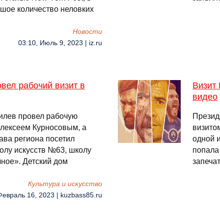
ьшое количество неловких
Новости
03:10, Июль 9, 2023 | iz.ru
вел рабочий визит в
Визит 
видео
илев провел рабочую
Презид
Алексеем Курносовым, а
визито
ава региона посетил
одной и
олу искусств №63, школу
попала
ное». Детский дом
запечат
Культура и искусство
Февраль 16, 2023 | kuzbass85.ru