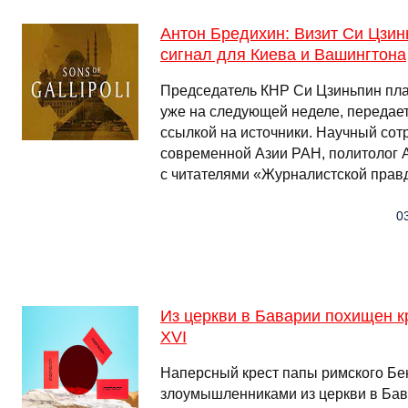
Антон Бредихин: Визит Си Цзин
сигнал для Киева и Вашингтона
Председатель КНР Си Цзиньпин пла
уже на следующей неделе, передает
ссылкой на источники. Научный сотр
современной Азии РАН, политолог 
с читателями «Журналистской правд
03
Из церкви в Баварии похищен к
ХVI
Наперсный крест папы римского Бе
злоумышленниками из церкви в Бав