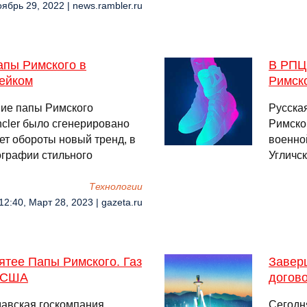
оябрь 29, 2022 | news.rambler.ru
пы Римского в
В РПЦ
фейком
Римско
ие папы Римского
Русска
cler было сгенерировано
Римско
ает обороты новый тренд, в
военно
ографии стильного
Угличск
Технологии
12:40, Март 28, 2023 | gazeta.ru
ятее Папы Римского. Газ
Заверш
и США
догов
давская госкомпания
Сегодн