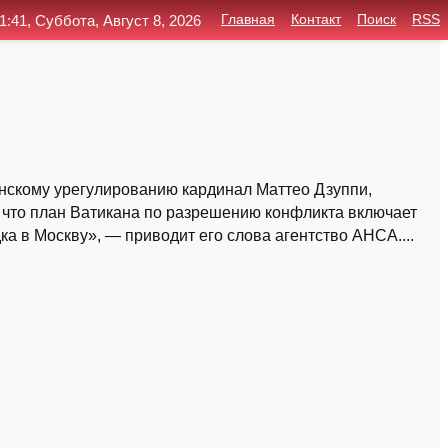
1:41, Суббота, Август 8, 2026
Главная
Контакт
Поиск
RSS
нскому урегулированию кардинал Маттео Дзуппи,
 что план Ватикана по разрешению конфликта включает
ка в Москву», — приводит его слова агентство АНСА....