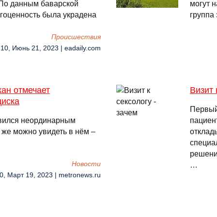
. По данным баварской
могут н
гоценность была украдена
группа
Происшествия
:10, Июнь 21, 2023 | eadaily.com
кан отмечает
Визит 
циска
Первый
авился неординарным
пациент
 же можно увидеть в нём –
отклады
специа
решени
Новости
…
0, Март 19, 2023 | metronews.ru