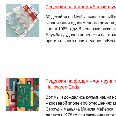
Рецензия на фильм «Белый шум»
30 декабря на Netflix вышел новый
экранизация одноименного романа 
свет в 1985 году. В рецензии ниже 
Баумбаху удачно перенести на экра
оригинального произведения. «Белы
…
Рецензия на фильм «Хэллоуин з
Halloween Ends
Вот мы и дождались кульминации н
– кровавой эпопеи об отношениях 
Строуд и маньяка Майкла Майерса. 
далеком 1978 году и заканчивается 