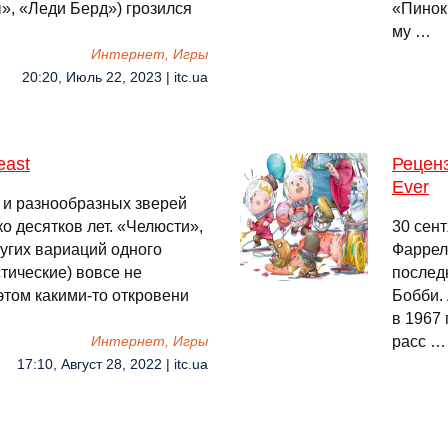
», «Леди Берд») грозился
«Пинок
му …
Интернет, Игры
20:20, Июль 22, 2023 | itc.ua
east
Реценз
Ever
 и разнообразных зверей
о десятков лет. «Челюсти»,
30 сен
угих вариаций одного
Фаррел
тические) вовсе не
послед
этом какими-то откровени
Бобби.
в 1967
расс …
Интернет, Игры
17:10, Август 28, 2022 | itc.ua