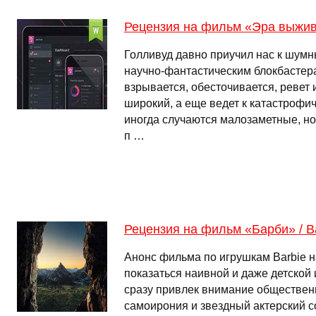
Рецензия на фильм «Эра выжив
Голливуд давно приучил нас к шум
научно-фантастическим блокбастерам
взрывается, обесточивается, ревет и
широкий, а еще ведет к катастрофи
иногда случаются малозаметные, н
п …
Рецензия на фильм «Барби» / B
Анонс фильма по игрушкам Barbie н
показаться наивной и даже детской
сразу привлек внимание обществен
самоирония и звездный актерский с