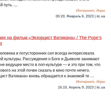
й путь. …
Интернет, Игры
00:20, Февраль 6, 2023 | itc.ua
ия на фильм «Экзорцист Ватикана» / The Pope’s
t
человека и потусторонних сил всегда интересовала
ей культуры. Рассуждения о Боге и Дьяволе занимают
 не ведущее место в поп-культуре — и это при том, что
ового на этой почве сказать в кино почти нечего.
цист Ватикана» вновь обращается к знакомой те …
Интернет, Игры
16:10, Апрель 9, 2023 | itc.ua