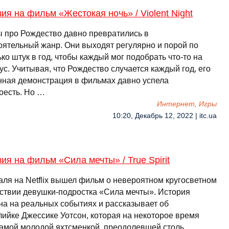
ия на фильм «Жестокая ночь» / Violent Night
 про Рождество давно превратились в
оятельный жанр. Они выходят регулярно и порой по
ко штук в год, чтобы каждый мог подобрать что-то на
ус. Учитывая, что Рождество случается каждый год, его
нная демонстрация в фильмах давно успела
оесть. Но …
Интернет, Игры
10:20, Декабрь 12, 2022 | itc.ua
ия на фильм «Сила мечты» / True Spirit
аля на Netflix вышел фильм о невероятном кругосветном
ствии девушки-подростка «Сила мечты». История
на на реальных событиях и рассказывает об
лийке Джессике Уотсон, которая на некоторое время
самой молодой яхтсменкой, преодолевшей столь