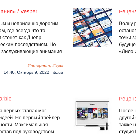
ания» / Vesper
Реценз
ным и неприлично дорогим
Волну 
, где всегда что-то
остано
 стонет, как Днепр
точки з
ческим последствиям. Но
будуще
о заслуживающие внимания
«Лило 
Интернет, Игры
14:40, Октябрь 9, 2022 | itc.ua
arbie
Реценз
а первых этапах мог
После 
 идеей. Но первый трейлер
другой
ности. Максимальная
также 
остав под руководством
студия