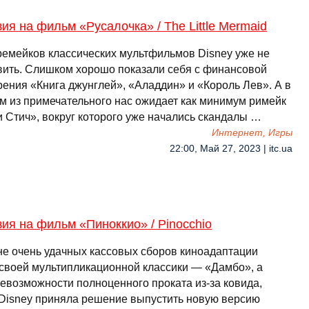
ия на фильм «Русалочка» / The Little Mermaid
ремейков классических мультфильмов Disney уже не
вить. Слишком хорошо показали себя с финансовой
рения «Книга джунглей», «Аладдин» и «Король Лев». А в
м из примечательного нас ожидает как минимум римейк
и Стич», вокруг которого уже начались скандалы …
Интернет, Игры
22:00, Май 27, 2023 | itc.ua
ия на фильм «Пиноккио» / Pinocchio
не очень удачных кассовых сборов киноадаптации
 своей мультипликационной классики — «Дамбо», а
невозможности полноценного проката из-за ковида,
 Disney приняла решение выпустить новую версию