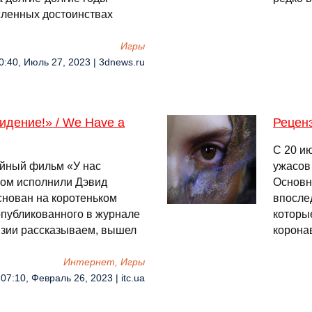
сленных достоинствах
Игры
0:40, Июль 27, 2023 | 3dnews.ru
идение!» / We Have a
Реценз
С 20 и
ийный фильм «У нас
ужасов
ром исполнили Дэвид
Основн
снован на коротеньком
впосле
публикованного в журнале
которы
ензии рассказываем, вышел
корона
Интернет, Игры
07:10, Февраль 26, 2023 | itc.ua