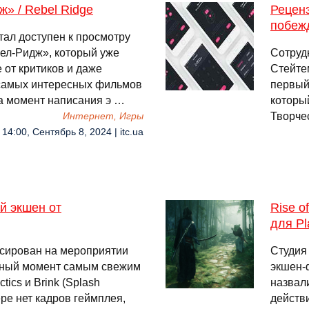
» / Rebel Ridge
Реценз
побежд
стал доступен к просмотру
ел-Ридж», который уже
Сотруд
 от критиков и даже
Стейтем
 самых интересных фильмов
первый
на момент написания э …
которы
Творче
Интернет, Игры
14:00, Сентябрь 8, 2024 | itc.ua
ый экшен от
Rise o
для Pl
онсирован на мероприятии
Студия 
нный момент самым свежим
экшен-
tics и Brink (Splash
назвали
ре нет кадров геймплея,
действ