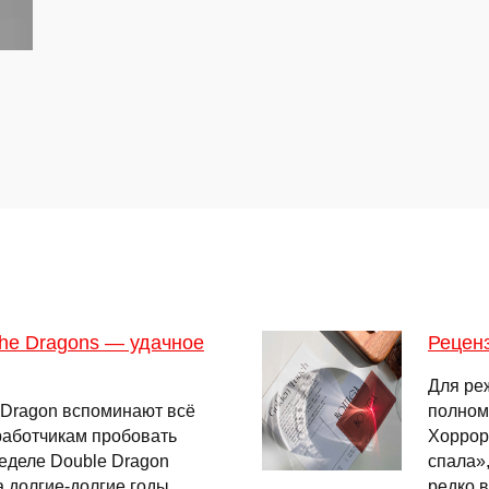
The Dragons — удачное
Реценз
Для ре
 Dragon вспоминают всё
полном
работчикам пробовать
Хоррор
еделе Double Dragon
спала»
а долгие-долгие годы
редко 