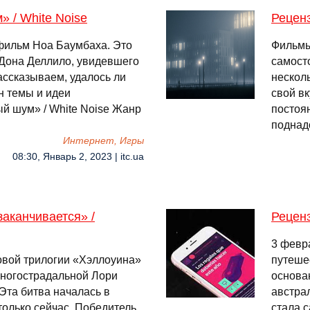
 / White Noise
Реценз
 фильм Ноа Баумбаха. Это
Фильмы
Дона Деллило, увидевшего
самост
рассказываем, удалось ли
несколь
н темы и идеи
свой вк
й шум» / White Noise Жанр
постоя
поднад
Интернет, Игры
08:30, Январь 2, 2023 | itc.ua
аканчивается» /
Реценз
3 февр
овой трилогии «Хэллоуина»
путеше
многострадальной Лори
основа
Эта битва началась в
австра
только сейчас. Победитель
стала 