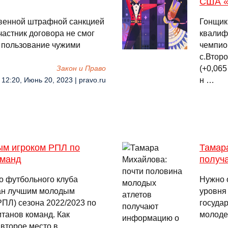
США «
твенной штрафной санкцией
Гонщик
частник договора не смог
квалиф
а пользование чужими
чемпион
с.Второ
(+0,065
Закон и Право
н …
12:20, Июнь 20, 2023 | pravo.ru
ым игроком РПЛ по
Тамар
оманд
получ
о футбольного клуба
Нужно 
ан лучшим молодым
уровня 
РПЛ) сезона 2022/2023 по
государ
итанов команд. Как
молоде
второе место в