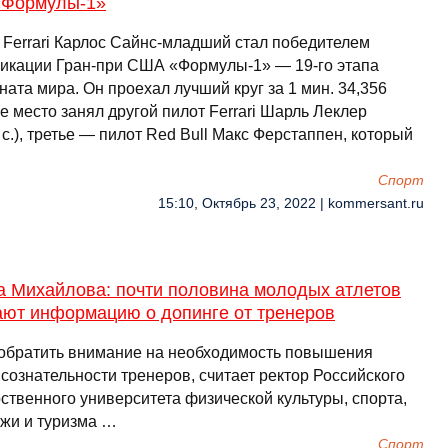
Формулы-1»
 Ferrari Карлос Сайнс-младший стал победителем
икации Гран-при США «Формулы-1» — 19-го этапа
ата мира. Он проехал лучший круг за 1 мин. 34,356
е место занял другой пилот Ferrari Шарль Леклер
 с.), третье — пилот Red Bull Макс Ферстаппен, который
Спорт
15:10, Октябрь 23, 2022 | kommersant.ru
а Михайлова: почти половина молодых атлетов
ают информацию о допинге от тренеров
обратить внимание на необходимость повышения
сознательности тренеров, считает ректор Российского
ственного университета физической культуры, спорта,
жи и туризма …
Спорт