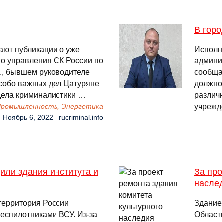
В горо
жают публикации о уже
Исполн
о управления СК России по
админи
., бывшем руководителе
сообща
особо важных дел Цатуряне
должно
тдела криминалистики …
различ
учрежд
 Промышленность, Энергетика
 Ноябрь 6, 2022 | rucriminal.info
или здания института и
За про
наслед
 территория России
Здание
еспилотниками ВСУ. Из-за
Област