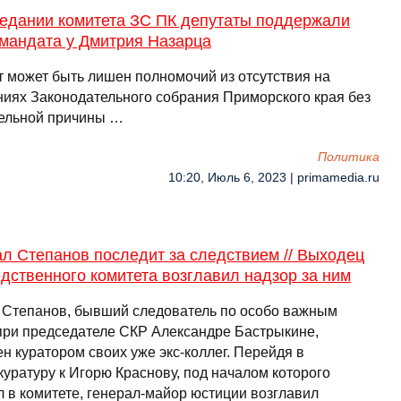
седании комитета ЗС ПК депутаты поддержали
 мандата у Дмитрия Назарца
т может быть лишен полномочий из отсутствия на
ниях Законодательного собрания Приморского края без
ельной причины …
Политика
10:20, Июль 6, 2023 | primamedia.ru
л Степанов последит за следствием // Выходец
дственного комитета возглавил надзор за ним
 Степанов, бывший следователь по особо важным
при председателе СКР Александре Бастрыкине,
н куратором своих уже экс-коллег. Перейдя в
куратуру к Игорю Краснову, под началом которого
л в комитете, генерал-майор юстиции возглавил