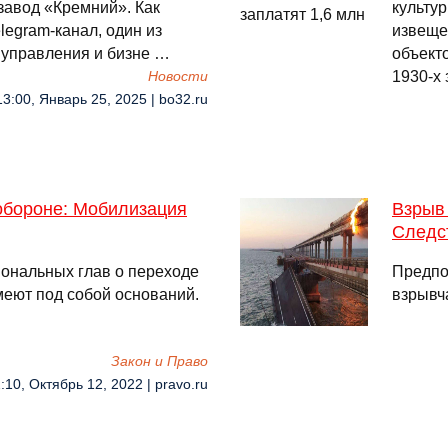
завод «Кремний». Как
культу
legram-канал, один из
извеще
 управления и бизне …
объект
1930-х
Новости
13:00, Январь 25, 2025 | bo32.ru
обороне: Мобилизация
Взрыв 
Следс
иональных глав о переходе
Предпо
меют под собой оснований.
взрывч
Закон и Право
:10, Октябрь 12, 2022 | pravo.ru