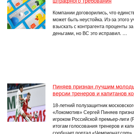
штрафного требования
Компании договорились, что единс
может быть неустойка. Из-за этого у
взыскать с контрагента проценты з
деньгами, но ВС это исправил. …
Пиняев признан лучшим молод
версии тренеров и капитанов к
18-летний полузащитник московског
«Локомотив» Сергей Пиняев призн
игроком Российской премьер-лиги (
итогам голосования тренеров и кап
сообщает портал «Чемпионат.com», 