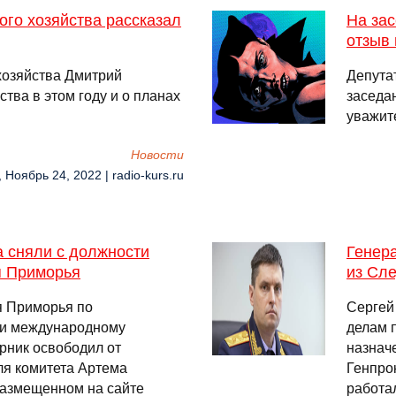
ого хозяйства рассказал
На за
отзыв
хозяйства Дмитрий
Депута
тва в этом году и о планах
заседа
уважит
Новости
, Ноябрь 24, 2022 | radio-kurs.ru
а сняли с должности
Генера
я Приморья
из Сле
я Приморья по
Сергей
и и международному
делам 
орник освободил от
назначе
ля комитета Артема
Генпро
размещенном на сайте
работа