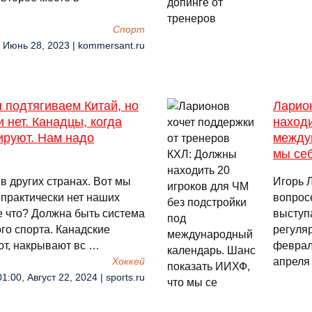
Спорт
, Июнь 28, 2023 | kommersant.ru
 подтягиваем Китай, но
Ларио
 нет. Канадцы, когда
находи
ируют. Нам надо
между
мы се
в других странах. Вот мы
Игорь 
 практически нет наших
вопрос
е что? Должна быть система
выступа
ого спорта. Канадские
регуля
ют, накрывают вс …
феврал
апреля
Хоккей
01:00, Август 22, 2024 | sports.ru