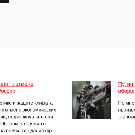
звал к отмене
Путин
России
оборо
етике и защите климата
По мне
л к отмене экономических
произв
и, подчеркнув, что они
эконом
Об этом он заявил в
 на полях заседания фр …