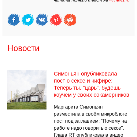
Читать полный текст на
47news.ru
Новости
Симоньян опубликовала
пост о сексе и чифире:
Теперь ты, "царь", будешь
коучем у своих сокамерников
Маргарита Симоньян
разместила в своём микроблоге
пост под заглавием: "Почему на
работе надо говорить о сексе".
Глава RT опубликовала видео