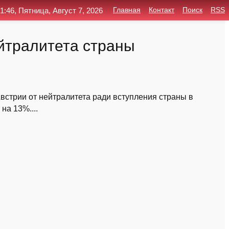
1:46, Пятница, Август 7, 2026
Главная
Контакт
Поиск
RSS
йтралитета страны
Австрии от нейтралитета ради вступления страны в
на 13%....