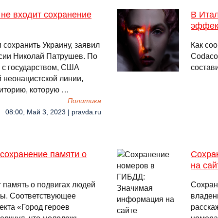
 не входит сохранение
В Итал
эффект
 сохранить Украину, заявил
Как со
ссии Николай Патрушев. По
Codaco
к с государством, США
состави
й неонацистской линии,
риторию, которую …
Политика
08:00, Май 3, 2023 | pravda.ru
сохранение памяти о
Сохра
на сай
 память о подвигах людей
Сохран
ны. Соответствующее
владен
екта «Город героев
расска