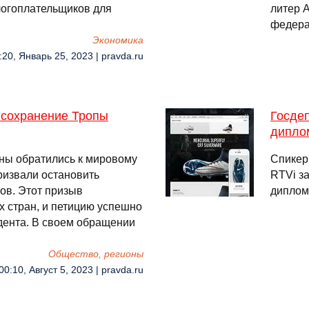
логоплательщиков для
литер А
федера
Экономика
:20, Январь 25, 2023 | pravda.ru
 сохранение Тропы
Госде
дипло
аны обратились к мировому
Спикер
ризвали остановить
RTVi з
ов. Этот призыв
диплом
 стран, и петицию успешно
дента. В своем обращении
Общество, регионы
00:10, Август 5, 2023 | pravda.ru