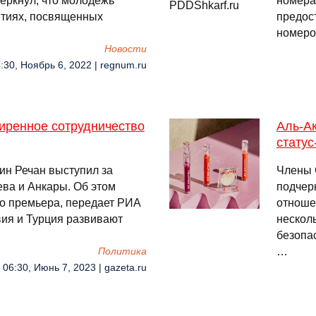
еркнул, что молодежь
номера
ятиях, посвященных
предос
номеро
Новости
:30, Ноябрь 6, 2022 | regnum.ru
иренное сотрудничество
Аль-А
статус
ин Речан выступил за
Члены 
ва и Анкары. Об этом
подчер
о премьера, передает РИА
отноше
вия и Турция развивают
несколь
безопа
…
Политика
06:30, Июнь 7, 2023 | gazeta.ru