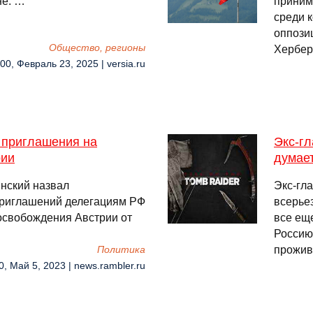
не. …
приним
среди 
оппози
Общество, регионы
Херберт
00, Февраль 23, 2025 | versia.ru
 приглашения на
Экс-гл
рии
думает
нский назвал
Экс-гл
риглашений делегациям РФ
всерье
 освобождения Австрии от
все ещ
Россию
прожив
Политика
0, Май 5, 2023 | news.rambler.ru