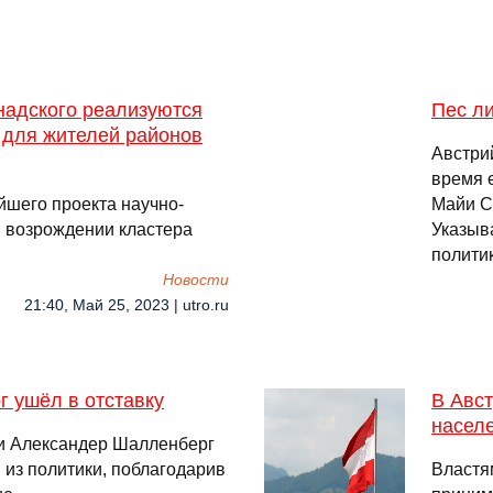
надского реализуются
Пес л
 для жителей районов
Австри
время 
йшего проекта научно-
Майи Са
и возрождении кластера
Указыв
полити
Новости
21:40, Май 25, 2023 | utro.ru
 ушёл в отставку
В Авс
насел
и Александер Шалленберг
 из политики, поблагодарив
Властя