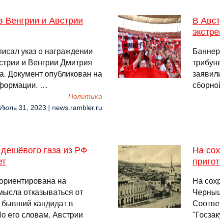
в Венгрии и Австрии
В Авст
экстре
исал указ о награждении
Баннер
стрии и Венгрии Дмитрия
трибун
а. Документ опубликован на
заявили
нформации. …
сборно
Политика
 Июль 31, 2023 | news.rambler.ru
 дешёвого газа из РФ
На сох
ет
приго
 ориентирована на
На сох
смысла отказываться от
Черныш
, бывший кандидат в
Соотве
о его словам, Австрии
"Госзак