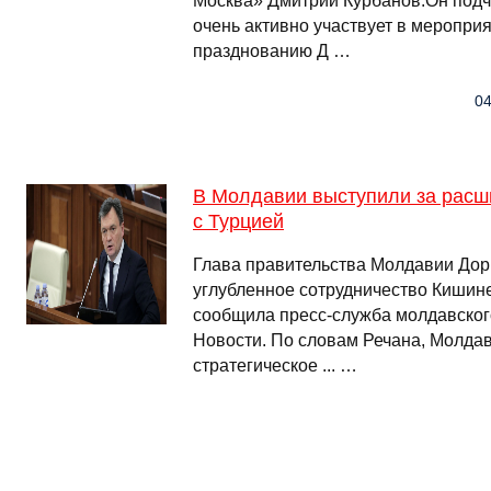
Москва» Дмитрий Курбанов.Он подч
очень активно участвует в меропри
празднованию Д …
04
В Молдавии выступили за расш
с Турцией
Глава правительства Молдавии Дор
углубленное сотрудничество Кишине
сообщила пресс-служба молдавског
Новости. По словам Речана, Молда
стратегическое ... …