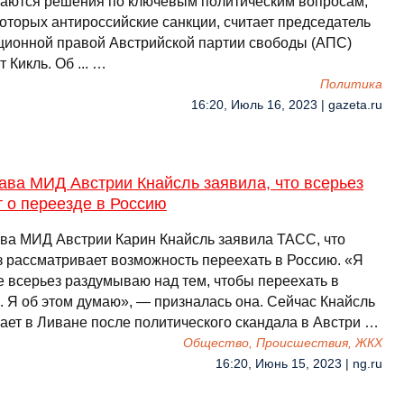
аются решения по ключевым политическим вопросам,
которых антироссийские санкции, считает председатель
ционной правой Австрийской партии свободы (АПС)
 Кикль. Об ... …
Политика
16:20, Июль 16, 2023 | gazeta.ru
ава МИД Австрии Кнайсль заявила, что всерьез
 о переезде в Россию
ава МИД Австрии Карин Кнайсль заявила ТАСС, что
з рассматривает возможность переехать в Россию. «Я
е всерьез раздумываю над тем, чтобы переехать в
. Я об этом думаю», — призналась она. Сейчас Кнайсль
ает в Ливане после политического скандала в Австри …
Общество, Происшествия, ЖКХ
16:20, Июнь 15, 2023 | ng.ru