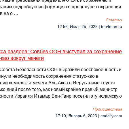
, какие требования предъявляются к их хранению и
тавим подробную информацию о процедуре сохранения
в на о …
Cтатьи
12:56, Июль 25, 2023 | top4man.ru
кса раздора: Совбез ООН выступил за сохранение
-кво вокруг мечети
Совета Безопасности ООН выразили обеспокоенность и
кнули необходимость сохранения статус-кво в
нии комплекса мечети Аль-Акса в Иерусалиме спустя
ко дней после того, как новый крайне правый министр
сности Израиля Итамар Бен-Гвир посетил эту исламскую
Происшествия
17:10, Январь 6, 2023 | eadaily.com