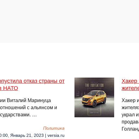
пустила отказ страны от
Хакер
 в НАТО
жител
вии Виталий Маринуца
Хакер 
 отношений с альянсом и
жителях
осударствами. …
украл и
продав
Политика
Голлан
0:00, Январь 21, 2023 | versia.ru