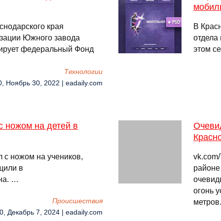
мобил
снодарского края
В Крас
изации Южного завода
отдела
сирует федеральный Фонд
этом се
Технологии
0, Ноябрь 30, 2022 | eadaily.com
с ножом на детей в
Очеви
Красн
 с ножом на учеников,
vk.com
щили в
районе
на. …
очевид
огонь 
Происшествия
метров
0, Декабрь 7, 2024 | eadaily.com