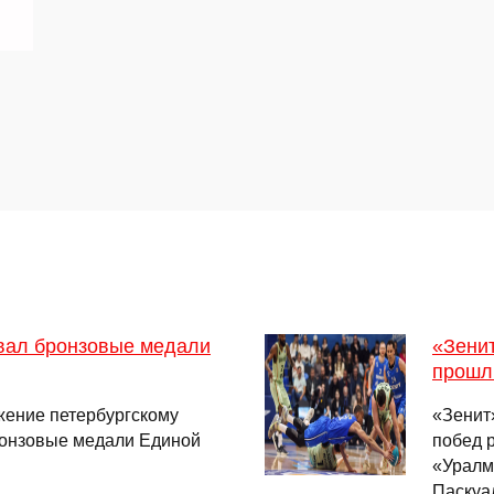
вал бронзовые медали
«Зенит
прошл
жение петербургскому
«Зенит
бронзовые медали Единой
побед 
«Уралм
Паскуа