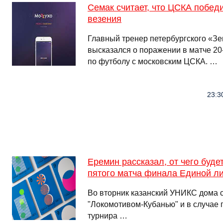
Семак считает, что ЦСКА победи
везения
Главный тренер петербургского «З
высказался о поражении в матче 20
по футболу с московским ЦСКА. …
23:3
Еремин рассказал, от чего буде
пятого матча финала Единой л
Во вторник казанский УНИКС дома 
"Локомотивом-Кубанью" и в случае 
турнира …