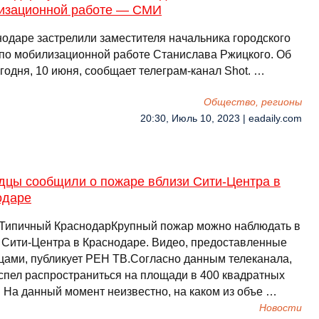
изационной работе — СМИ
нодаре застрелили заместителя начальника городского
 по мобилизационной работе Станислава Ржицкого. Об
годня, 10 июня, сообщает телеграм-канал Shot. …
Общество, регионы
20:30, Июль 10, 2023 | eadaily.com
дцы сообщили о пожаре вблизи Сити-Центра в
одаре
/Типичный КраснодарКрупный пожар можно наблюдать в
 Сити-Центра в Краснодаре. Видео, предоставленные
цами, публикует РЕН ТВ.Согласно данным телеканала,
успел распространиться на площади в 400 квадратных
. На данный момент неизвестно, на каком из объе …
Новости