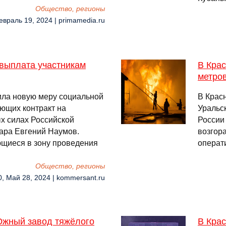
Общество, регионы
евраль 19, 2024 | primamedia.ru
выплата участникам
В Кра
метро
ила новую меру социальной
В Крас
ющих контракт на
Уральс
х силах Российской
России
ара Евгений Наумов.
возгор
ющиеся в зону проведения
операти
Общество, регионы
0, Май 28, 2024 | kommersant.ru
Южный завод тяжёлого
В Кра