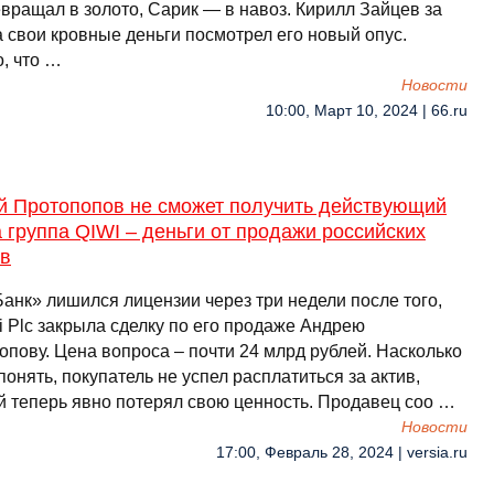
евращал в золото, Сарик — в навоз. Кирилл Зайцев за
а свои кровные деньги посмотрел его новый опус.
, что …
Новости
10:00, Март 10, 2024 | 66.ru
й Протопопов не сможет получить действующий
а группа QIWI – деньги от продажи российских
ов
Банк» лишился лицензии через три недели после того,
i Plc закрыла сделку по его продаже Андрею
опову. Цена вопроса – почти 24 млрд рублей. Насколько
онять, покупатель не успел расплатиться за актив,
й теперь явно потерял свою ценность. Продавец соо …
Новости
17:00, Февраль 28, 2024 | versia.ru