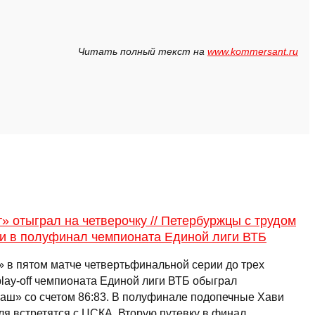
Читать полный текст на
www.kommersant.ru
» отыграл на четверочку // Петербуржцы с трудом
и в полуфинал чемпионата Единой лиги ВТБ
» в пятом матче четвертьфинальной серии до трех
play-off чемпионата Единой лиги ВТБ обыграл
аш» со счетом 86:83. В полуфинале подопечные Хави
ля встретятся с ЦСКА. Вторую путевку в финал