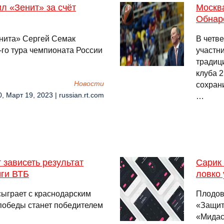
л «Зенит» за счёт
Москва
Обнар
енита» Сергей Семак
В четв
-го тура чемпионата России
участн
традиц
клуба 2
Новости
сохран
0, Март 19, 2023 | russian.rt.com
…
т зависеть результат
Сарик
иги ВТБ
ловко 
сыграет с краснодарским
Плодов
победы станет победителем
«Защит
«Мидас