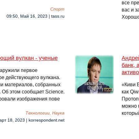
все пр
Спорт
вас и з
09:50, Май 16, 2023 | tass.ru
Хорошо
ющий вулкан - ученые
Андре
банк, 
наружили первое
актив
ре действующего вулкана.
ии материалов, собранных
«Киви 
. Об этом сообщает Science.
как Qiw
ровали изображения пове
Протоп
можно п
которы
Технологии, Наука
арт 18, 2023 | korrespondent.net