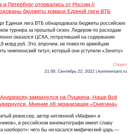
 и Петербург оторвались от России //
одованы бюджеты команд Единой лиги ВТБ
ерг Единая лига ВТБ обнародовала бюджеты российских
иков турнира за прошлый сезон. Лидером по расходам
ионно оказался ЦСКА, потративший на содержание
,8 млрд руб. Это, впрочем, не помогло армейцам
ить чемпионский титул, который они уступили «Зениту»
Спорт
21:00, Сентябрь 22, 2022 | kommersant.ru
 Андреасян замахнулся на Пушкина, Наше Всё
увернулся. Мнение об экранизации «Онегина»
итый режиссер, автор нетленной «Мафии» и
ников», в российском кинематографе имеет славу
а наоборот»: чего бы ни касался мифический царь —