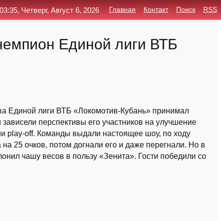
03:35, Четверг, Август 6, 2026
Главная
Контакт
Поиск
RSS
 чемпион Единой лиги ВТБ
ва Единой лиги ВТБ «Локомотив-Кубань» принимал
м зависели перспективы его участников на улучшение
и play-off. Команды выдали настоящее шоу, по ходу
на 25 очков, потом догнали его и даже перегнали. Но в
лонил чашу весов в пользу «Зенита». Гости победили со