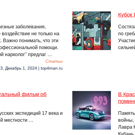
Кубок 
ьезные заболевания,
Состяз
воздействие не только на
по греб
х. Важно понимать, что эти
Участи
рофессиональной помощи.
сильне
й нарколог" предлаг …
Cтатьи
53, Декабрь 1, 2024 | top4man.ru
тальный фильм об
В Кра
помин
сских экспедиций 17 века и
Память
ой местности …
войны,
Лавра 
Кубань