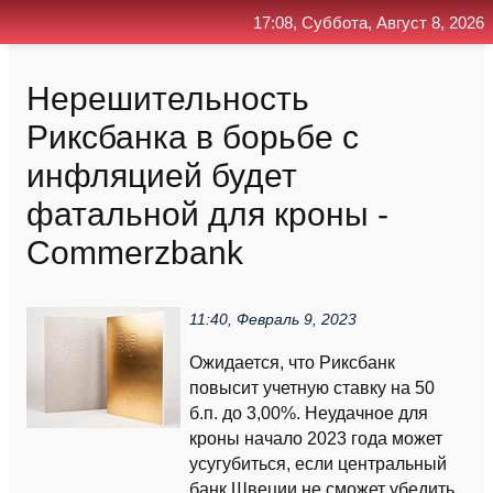
17:08, Суббота, Август 8, 2026
Главная
Контакт
Поиск
RSS
Нерешительность
Риксбанка в борьбе с
инфляцией будет
фатальной для кроны -
Commerzbank
11:40, Февраль 9, 2023
Ожидается, что Риксбанк
повысит учетную ставку на 50
б.п. до 3,00%. Неудачное для
кроны начало 2023 года может
усугубиться, если центральный
банк Швеции не сможет убедить