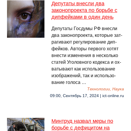
Депутаты внесли два
законопроекта по борьбе с
дипфейками в один день
Де­пута­ты Гос­ду­мы РФ внес­ли
два за­коноп­роек­та, ко­торые зат­
ра­гивают ре­гули­рова­ние дип­
фей­ков. Ав­то­ры пер­во­го хо­тят
внес­ти из­ме­нения в нес­коль­ко
ста­тей Уго­лов­но­го ко­дек­са и ох­
ва­тывают как ис­поль­зо­вание
изоб­ра­жений, так и ис­поль­зо­
вание го­лоса …
Технологии, Наука
09:00, Сентябрь 17, 2024 | ict-online.ru
Минтруд назвал меры по
борьбе с дефицитом на