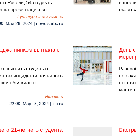
ны России, 54 лауреата
в шести
г на презентацию вы …
оказыв
Культура и искусство
00, Май 28, 2024 | news.sarbc.ru
еджа пинком выгнала с
День с
меропр
сь выгнать студента с
Разноо
ментом инцидента появилось
по случ
ашии объявило о
посетят
мастер
Новости
22:00, Март 3, 2024 | life.ru
го 21-летнего студента
Бастры