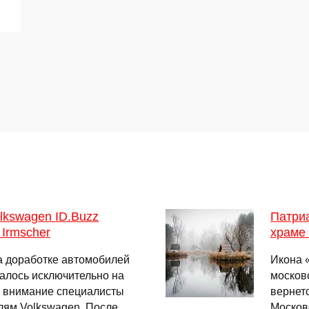
lkswagen ID.Buzz
Патриа
 Irmscher
храме 
на доработке автомобилей
Икона 
алось исключительно на
москов
ё внимание специалисты
вернет
лям Volkswagen. После
Москов