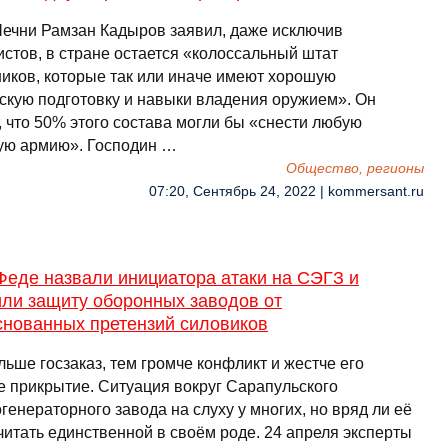
Чечни Рамзан Кадыров заявил, даже исключив
истов, в стране остается «колоссальный штат
ников, которые так или иначе имеют хорошую
скую подготовку и навыки владения оружием». Он
, что 50% этого состава могли бы «снести любую
ую армию». Господин …
Общество, регионы
07:20, Сентябрь 24, 2022 | kommersant.ru
Феде назвали инициатора атаки на СЭГЗ и
или защиту оборонных заводов от
снованных претензий силовиков
ьше госзаказ, тем громче конфликт и жестче его
е прикрытие. Ситуация вокруг Сарапульского
генераторного завода на слуху у многих, но вряд ли её
читать единственной в своём роде. 24 апреля эксперты