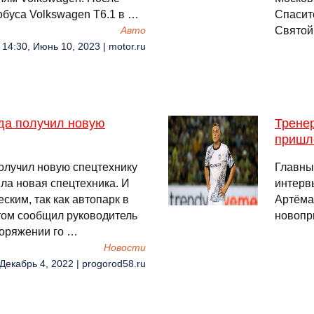
обуса Volkswagen T6.1 в …
Спасит
Святой
Авто
14:30, Июнь 10, 2023 | motor.ru
да получил новую
Трене
пришл
олучил новую спецтехнику
Главны
ила новая спецтехника. И
интерв
ским, так как автопарк в
Артёма
этом сообщил руководитель
новопр
поряжении го …
Новости
 Декабрь 4, 2022 | progorod58.ru