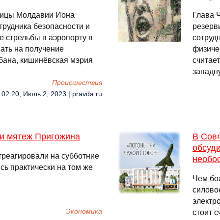
лицы Молдавии Иона
Глава 
трудника безопасности и
резерв
е стрельбы в аэропорту в
сотруд
ать на получение
физиче
бана, кишинёвская мэрия
считает
западн
Происшествия
02:20, Июль 2, 2023 | pravda.ru
ли мятеж Пригожина
В Сов
обсуд
треагировали на субботние
необо
сь практически на том же
Чем бол
силово
электро
Экономика
стоит с