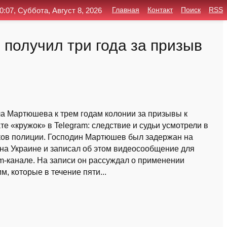
0:07, Суббота, Август 8, 2026
Главная
Контакт
Поиск
RSS
 получил три года за призыв
ла Мартюшева к трем годам колонии за призывы к
ате «кружок» в Telegram: следствие и судьи усмотрели в
иков полиции. Господин Мартюшев был задержан на
на Украине и записал об этом видеосообщение для
am-канале. На записи он рассуждал о применении
м, которые в течение пяти...