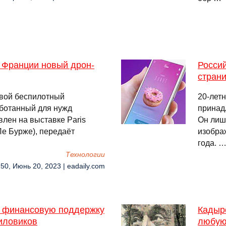
 Франции новый дрон-
Россий
страни
овой беспилотный
20-лет
аботанный для нужд
принад
влен на выставке Paris
Он лиш
Ле Бурже), передаëт
изображ
года. 
Технологии
:50, Июнь 20, 2023 | eadaily.com
 финансовую поддержку
Кадыро
иловиков
любую