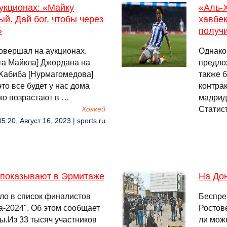
аукционах: «Майку
«Аль-Х
й. Дай бог, чтобы через
хавбе
»
получи
совершал на аукционах.
Однако
ста Майкла] Джордана на
предло
 Хабиба [Нурмагомедова]
также б
это все будет у нас дома
контрак
ько возрастают в …
мадрид
Статис
Хоккей
05:20, Август 16, 2023 | sports.ru
 показывают в Эрмитаже
На Дон
ло в список финалистов
Беспре
а-2024". Об этом сообщает
Ростове
ы.Из 33 тысяч участников
ли можн