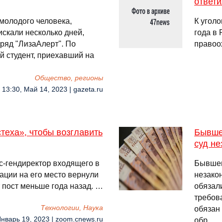
ответи
 молодого человека,
К уголо
искали несколько дней,
года в 
ряд "ЛизаАлерт". По
правоо
й студент, приехавший на
Общество, регионы
13:30, Май 14, 2023 | gazeta.ru
теха», чтобы возглавить
Бывшег
суд н
с-гендиректор входящего в
Бывшег
ации на его место вернули
незако
 пост меньше года назад. …
обязал
требов
Технологии, Наука
обязан 
Январь 19, 2023 | zoom.cnews.ru
обр …