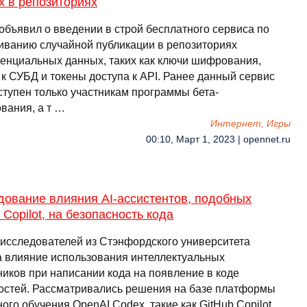
х в репозиториях
 объявил о введении в строй бесплатного сервиса по
иванию случайной публикации в репозиториях
енциальных данных, таких как ключи шифрования,
 к СУБД и токены доступа к API. Ранее данный сервис
ступен только участникам программы бета-
вания, а т …
Интернет, Игры
00:10, Март 1, 2023 | opennet.ru
дование влияния AI-ассистентов, подобных
 Copilot, на безопасность кода
 исследователей из Стэнфордского университета
а влияние использования интеллектуальных
иков при написании кода на появление в коде
остей. Рассматривались решения на базе платформы
го обучения OpenAI Codex, такие как GitHub Copilot,