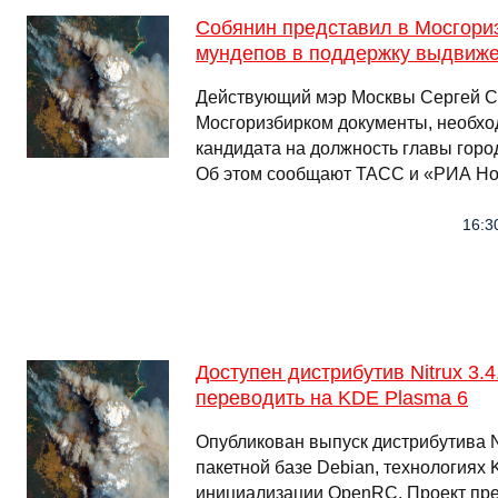
Собянин представил в Мосгори
мундепов в поддержку выдвиж
Действующий мэр Москвы Сергей С
Мосгоризбирком документы, необхо
кандидата на должность главы горо
Об этом сообщают ТАСС и «РИА Но
16:3
Доступен дистрибутив Nitrux 3.4
переводить на KDE Plasma 6
Опубликован выпуск дистрибутива Ni
пакетной базе Debian, технологиях
инициализации OpenRC. Проект пре