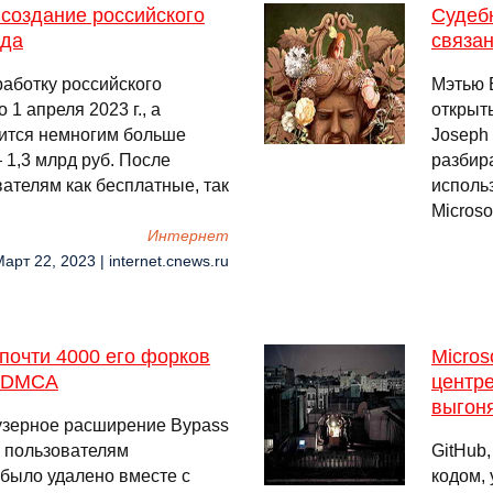
 создание российского
Судебн
рда
связан
работку российского
Мэтью 
1 апреля 2023 г., а
открыт
лится немногим больше
Joseph
 1,3 млрд руб. После
разбир
ателям как бесплатные, так
использ
Microso
Интернет
Март 22, 2023 | internet.cnews.ru
 почти 4000 его форков
Micros
е DMCA
центре
выгоня
узерное расширение Bypass
е пользователям
GitHub
 было удалено вместе с
кодом,