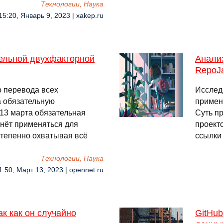
Технологии, Наука
15:20, Январь 9, 2023 | xakep.ru
тельной двухфакторной
Анализ
RepoJ
о перевода всех
Исслед
а обязательную
примен
13 марта обязательная
Суть п
нёт применяться для
проекто
степенно охватывая всё
ссылки
Технологии, Наука
1:50, Март 13, 2023 | opennet.ru
к как он случайно
GitHu