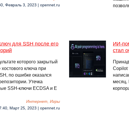
30, Февраль 3, 2023 | opennet.ru
позво
ключ для SSH после его
ИИ-пом
торий
стал 
ультате которого закрытый
Принад
 хостового ключа при
Copilot
SSH, по ошибке оказался
написа
репозитории. Утечка
месяц. 
овые SSH-ключи ECDSA и E
корпор
Интернет, Игры
7:40, Март 25, 2023 | opennet.ru