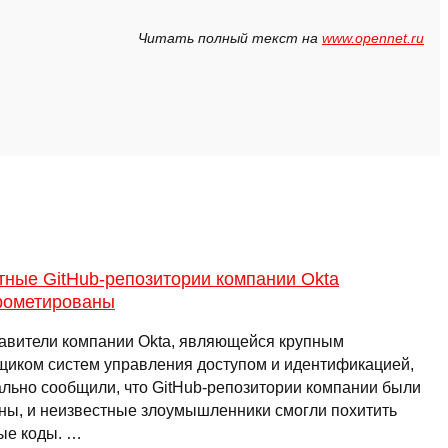
Читать полный текст на
www.opennet.ru
тные GitHub-репозитории компании Okta
рометированы
авители компании Okta, являющейся крупным
щиком систем управления доступом и идентификацией,
льно сообщили, что GitHub-репозитории компании были
ны, и неизвестные злоумышленники смогли похитить
ые коды. …