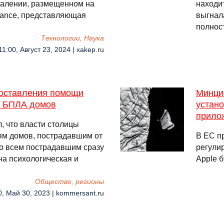
далении, размещенном на
находит
liance, представляющая
выгнала
полнос
Технологии, Наука
11:00, Август 23, 2024 | xakep.ru
доставления помощи
Минци
и БПЛА домов
устано
прило
, что власти столицы
ям домов, пострадавшим от
В ЕС пр
то всем пострадавшим сразу
регулир
на психологическая и
Apple б
Общество, регионы
0, Май 30, 2023 | kommersant.ru