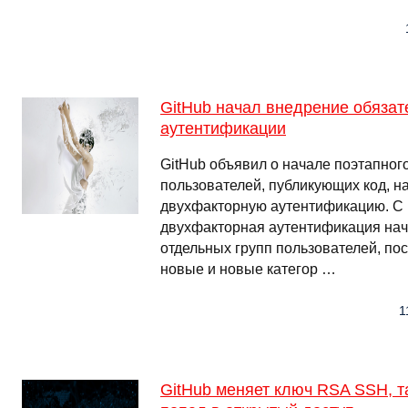
GitHub начал внедрение обяза
аутентификации
GitHub объявил о начале поэтапног
пользователей, публикующих код, н
двухфакторную аутентификацию. C 
двухфакторная аутентификация нач
отдельных групп пользователей, по
новые и новые категор …
1
GitHub меняет ключ RSA SSH, та