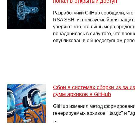
попал в открытый доступ
Разработчики GitHub сообщили, что
RSA SSH, используемый для защиты
уверяют, что это лишь мера предос
понадобилась в силу того, что про
опубликован в общедоступном репо
Сбои в системах сборки из-за 
сумм архивов в GitHub
GitHub изменил метод формировани
генерируемых архивов ".tar.gz" и ".t
…