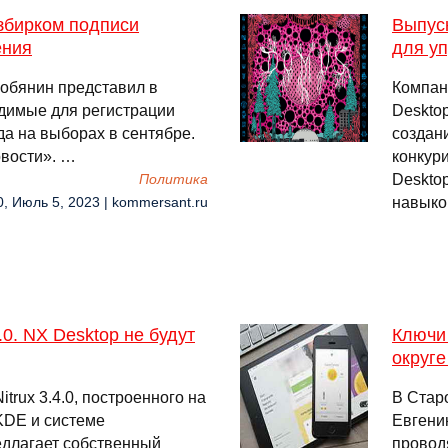
збирком подписи
Выпуск
ения
для у
обянин представил в
Компан
димые для регистрации
Deskto
да на выборах в сентябре.
создан
вости». …
конкури
Deskto
Политика
навыко
0, Июль 5, 2023 | kommersant.ru
.0. NX Desktop не будут
Ключи
округ
trux 3.4.0, построенного на
В Стар
 KDE и системе
Евгени
длагает собственный
провод