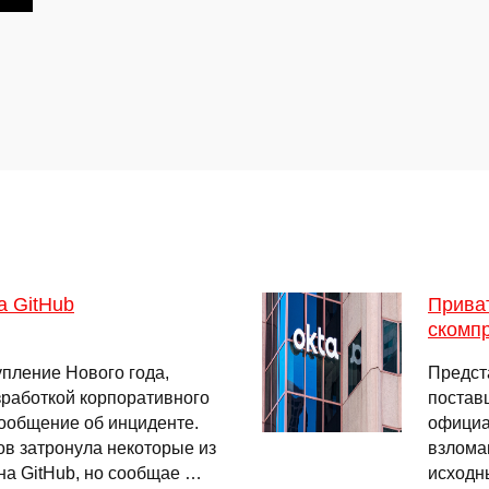
а GitHub
Прива
скомп
упление Нового года,
Предст
зработкой корпоративного
постав
сообщение об инциденте.
официа
в затронула некоторые из
взлома
на GitHub, но сообщае …
исходн