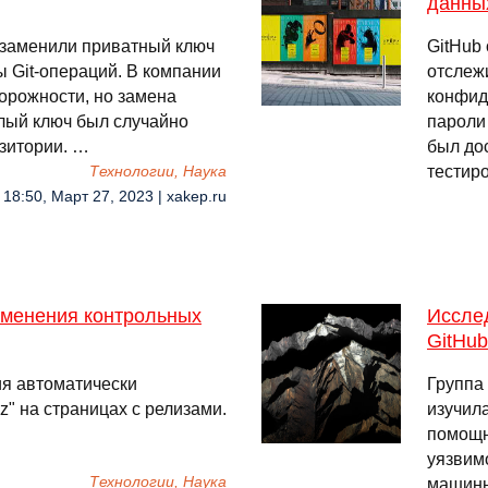
данны
 заменили приватный ключ
GitHub
 Git-операций. В компании
отслеж
торожности, но замена
конфид
шлый ключ был случайно
пароли
зитории. …
был до
тестиро
Технологии, Наука
18:50, Март 27, 2023 | xakep.ru
изменения контрольных
Иссле
GitHub
я автоматически
Группа
gz" на страницах с релизами.
изучил
помощн
уязвим
Технологии, Наука
машинно