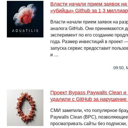
Власти начали прием заявок на
«убийцы» Github за 1,3 миллиа
Власти начали прием заявок на раз
аналога GitHub. Они принимаются до 
эксперимент по его созданию прод
года. Размер инвестиций в проект —
запуска сервис предоставит пользов
и …
09:50, 
Проект Bypass Paywalls Clean и
удалили с GitHub за нарушени
СМИ заметили, что популярное бра
Paywalls Clean (BPC), позволяюще
просматривать сайты без подписки,