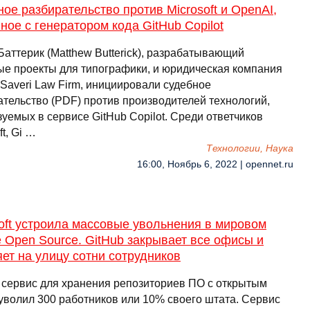
ое разбирательство против Microsoft и OpenAI,
ное с генератором кода GitHub Copilot
Баттерик (Matthew Butterick), разрабатывающий
ые проекты для типографики, и юридическая компания
 Saveri Law Firm, инициировали судебное
ательство (PDF) против производителей технологий,
уемых в сервисе GitHub Copilot. Среди ответчиков
ft, Gi …
Технологии, Наука
16:00, Ноябрь 6, 2022 | opennet.ru
oft устроила массовые увольнения в мировом
 Open Source. GitHub закрывает все офисы и
ет на улицу сотни сотрудников
, сервис для хранения репозиториев ПО с открытым
 уволил 300 работников или 10% своего штата. Сервис