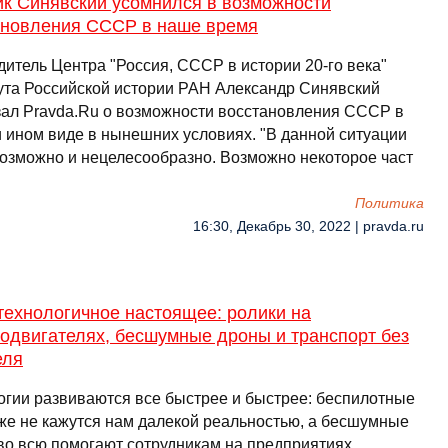
ик Синявский усомнился в возможности
ановления СССР в наше время
дитель Центра "Россия, СССР в истории 20-го века"
ута Российской истории РАН Александр Синявский
зал Pravda.Ru о возможности восстановления СССР в
и ином виде в нынешних условиях. "В данной ситуации
возможно и нецелесообразно. Возможно некоторое част
Политика
16:30, Декабрь 30, 2022 | pravda.ru
технологичное настоящее: ролики на
одвигателях, бесшумные дроны и транспорт без
еля
огии развиваются все быстрее и быстрее: беспилотные
уже не кажутся нам далекой реальностью, а бесшумные
во всю помогают сотрудникам на предприятиях. …