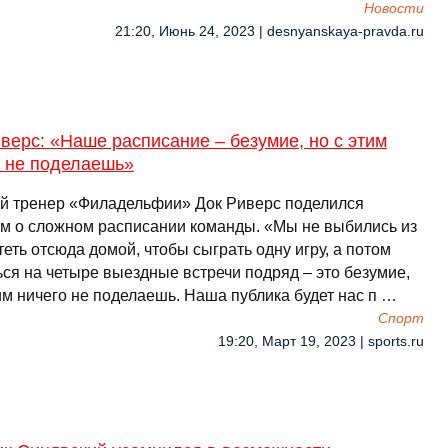
Новости
21:20, Июнь 24, 2023 | desnyanskaya-pravda.ru
верс: «Наше расписание – безумие, но с этим
о не поделаешь»
й тренер «Филадельфии» Док Риверс поделился
м о сложном расписании команды. «Мы не выбились из
теть отсюда домой, чтобы сыграть одну игру, а потом
ься на четыре выездные встречи подряд – это безумие,
им ничего не поделаешь. Наша публика будет нас п …
Спорт
19:20, Март 19, 2023 | sports.ru