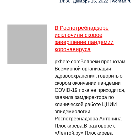
14:30, Декабрь 16, 2022 | woman.ru
В Роспотребнадзоре
исключили скорое
завершение пандемии
коронавируса
pxhere.comВопреки прогнозам
Всемирной организации
здравоохранения, говорить о
скором окончании пандемии
COVID-19 пока не приходится,
заявила замдиректора по
клинической работе ЦНИИ
эпидемиологии
Роспотребнадзора Антонина
Плоскирева.В разговоре с
«Лентой.ру» Плоскирева