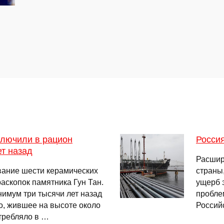
ключили в рацион
Россия
т назад
Расшир
вание шести керамических
страны
аскопок памятника Гун Тан.
ущерб 
нимум три тысячи лет назад
проблем
о, жившее на высоте около
Россий
требляло в …