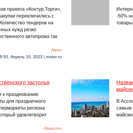
в проекта «Контур.Торги»,
Интерн
закупки переключились с
-50% н
Количество тендеров на
товары
енных нужд резко
чественного автопрома так
Авто
9:50, Апрель 10, 2023 | motor.ru
ственского застолья
Назва
майск
я к празднованию
ты для праздничного
В Ассо
упермаркеты региона
самым 
который удовлетворит
майски
Новости