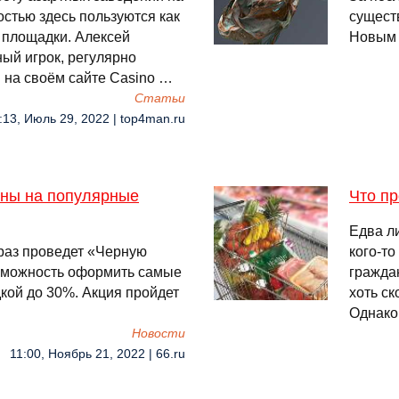
стью здесь пользуются как
сущест
 площадки. Алексей
Новым 
ый игрок, регулярно
 на своём сайте Casino …
Cтатьи
:13, Июль 29, 2022 | top4man.ru
ены на популярные
Что пр
Едва л
раз проведет «Черную
кого-т
озможность оформить самые
гражда
кой до 30%. Акция пройдет
хоть ск
Однако
Новости
11:00, Ноябрь 21, 2022 | 66.ru