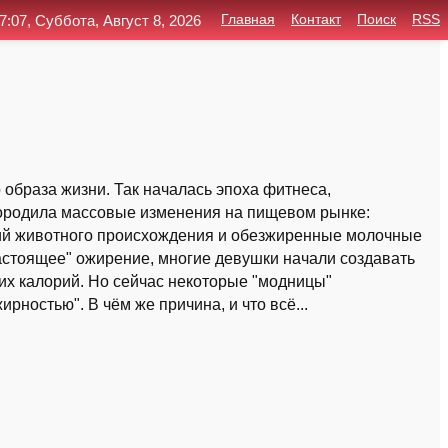
7:07, Суббота, Август 8, 2026
Главная
Контакт
Поиск
RSS
о образа жизни. Так началась эпоха фитнеса,
породила массовые изменения на пищевом рынке:
лий животного происхождения и обезжиренные молочные
настоящее" ожирение, многие девушки начали создавать
х калорий. Но сейчас некоторые "модницы"
рностью". В чём же причина, и что всё...