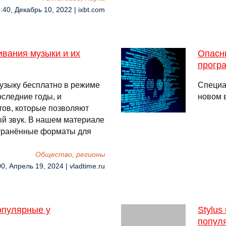
:40, Декабрь 10, 2022 | ixbt.com
вания музыки и их
Опасн
прогр
музыку бесплатно в режиме
Специа
оследние годы, и
новом в
ов, которые позволяют
ый звук. В нашем материале
транённые форматы для
Общество, регионы
0, Апрель 19, 2024 | vladtime.ru
опулярные у
Stylus
попул