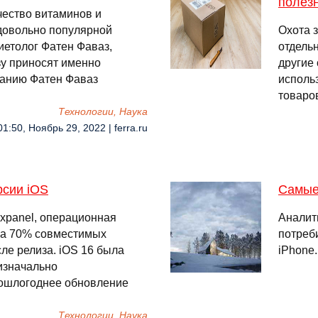
полез
чество витаминов и
довольно популярной
Охота 
диетолог Фатен Фаваз,
отдель
у приносят именно
другие
танию Фатен Фаваз
использ
товаро
Технологии, Наука
01:50, Ноябрь 29, 2022 | ferra.ru
сии iOS
Самые
xpanel, операционная
Аналит
 на 70% совместимых
потреб
сле релиза. iOS 16 была
iPhone
изначально
рошлогоднее обновление
Технологии, Наука