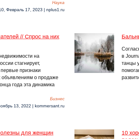
Наука
10, Февраль 17, 2023 | nplus1.ru
ателей // Спрос на них
Бальн
Соглас
 недвижимости на
в Journ
ссии стагнирует,
танцы 
 первые признаки
помогаю
к объявлениям о продаже
развит
конца года эта динамика
Бизнес
Ноябрь 13, 2022 | kommersant.ru
 полезны для женщин
10 хор