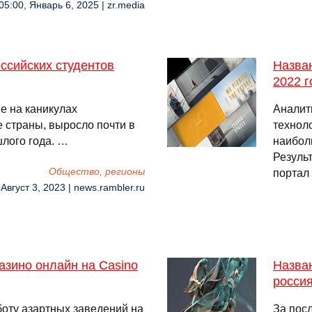
05:00, Январь 6, 2025 | zr.media
оссийских студентов
Назва
2022 г
е на каникулах
Аналит
 страны, выросло почти в
технол
шлого года. …
наибол
Результ
Общество, регионы
портал
 Август 3, 2023 | news.rambler.ru
азино онлайн на Casino
Назва
россия
оту азартных заведений на
За пос