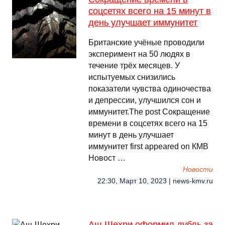
соцсетях всего на 15 минут в
день улучшает иммунитет
Британские учёные проводили
эксперимент на 50 людях в
течение трёх месяцев. У
испытуемых снизились
показатели чувства одиночества
и депрессии, улучшился сон и
иммунитет.The post Сокращение
времени в соцсетях всего на 15
минут в день улучшает
иммунитет first appeared on КМВ
Новост …
Новости
22:30, Март 10, 2023 | news-kmv.ru
Аш-Шехри оформил дубль за