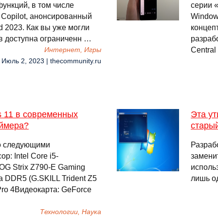
ункций, в том числе
серии 
Copilot, анонсированный
Windows
 2023. Как вы уже могли
концеп
в доступна ограниченн …
разраб
Central
Интернет, Игры
 Июль 2, 2023 | thecommunity.ru
s 11 в современных
Эта ут
еймера?
стары
со следующими
Разрабо
: Intel Core i5-
заменит
G Strix Z790-E Gaming
использ
 DDR5 (G.SKILL Trident Z5
лишь о
Pro 4Видеокарта: GeForce
Технологии, Наука