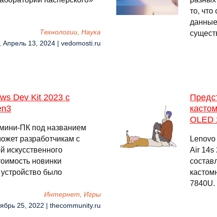
то, что
данные 
Технологии, Наука
сущест
, Апрель 13, 2024 | vedomosti.ru
ws Dev Kit 2023 с
Предст
en3
кастом
OLED 
ж мини-ПК под названием
может разработчикам с
Lenovo
й искусственного
Air 14s
оимость новинки
составл
 устройство было
кастом
7840U.
Интернет, Игры
тябрь 25, 2022 | thecommunity.ru