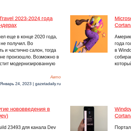
ravel 2023-2024 года
Micros
ндерах
Cortan
л еще в конце 2020 года,
Америка
 не получил. Во
года г
 и частично салон, тогда
в Wind
 не произошло. Возможно в
собира
стит модернизированную
которы
Авто
 Январь 24, 2023 | gazetadaily.ru
угие нововведения в
Windo
Dev)
Cortan
ild 23493 для канала Dev
Портал