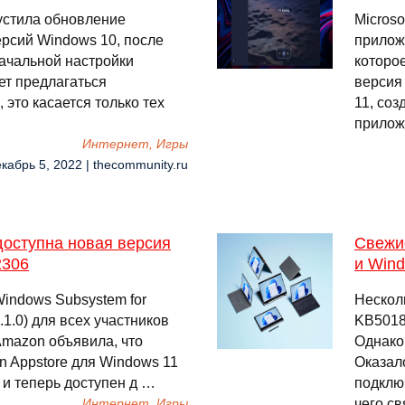
пустила обновление
Micros
рсий Windows 10, после
приложе
начальной настройки
которо
ет предлагаться
версия
 это касается только тех
11, со
прило
Интернет, Игры
екабрь 5, 2022 | thecommunity.ru
доступна новая версия
Свежи
2306
и Wind
Windows Subsystem for
Нескол
.1.0) для всех участников
KB5018
Amazon объявила, что
Однако
 Appstore для Windows 11
Оказало
 и теперь доступен д …
подключ
чего с
Интернет, Игры