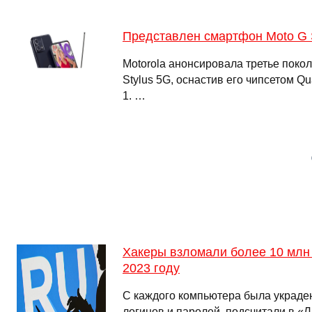
Представлен смартфон Moto G S
Motorola анонсировала третье поко
Stylus 5G, оснастив его чипсетом 
1. …
Хакеры взломали более 10 млн 
2023 году
С каждого компьютера была украде
логинов и паролей, подсчитали в «