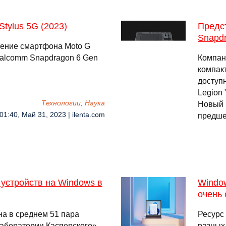
tylus 5G (2023)
Предст
Snapd
ление смартфона Moto G
Qualcomm Snapdragon 6 Gen
Компан
компак
доступ
Legion 
Технологии, Наука
Новый 
01:40, Май 31, 2023 | ilenta.com
предше
устройств на Windows в
Window
очень 
на в среднем 51 пара
Ресурс 
Лаборатории Касперского»
разных