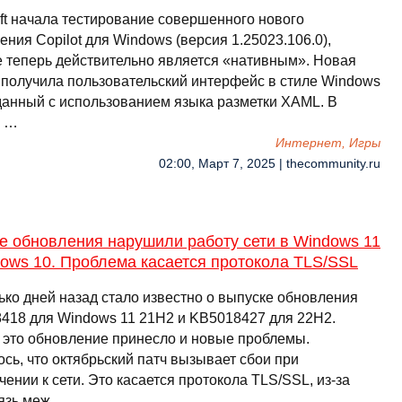
oft начала тестирование совершенного нового
ния Copilot для Windows (версия 1.25023.106.0),
е теперь действительно является «нативным». Новая
 получила пользовательский интерфейс в стиле Windows
зданный с использованием языка разметки XAML. В
ж …
Интернет, Игры
02:00, Март 7, 2025 | thecommunity.ru
е обновления нарушили работу сети в Windows 11
ows 10. Проблема касается протокола TLS/SSL
ько дней назад стало известно о выпуске обновления
418 для Windows 11 21H2 и KB5018427 для 22H2.
 это обновление принесло и новые проблемы.
сь, что октябрьский патч вызывает сбои при
ении к сети. Это касается протокола TLS/SSL, из-за
вязь меж …