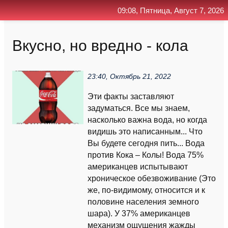
09:08, Пятница, Август 7, 2026
Главная
Контакт
Поиск
RSS
Вкусно, но вредно - кола
23:40, Октябрь 21, 2022
Эти факты заставляют
задуматься. Все мы знаем,
насколько важна вода, но когда
видишь это написанным... Что
Вы будете сегодня пить... Вода
против Кока – Колы! Вода 75%
американцев испытывают
хроническое обезвоживание (Это
же, по-видимому, относится и к
половине населения земного
шара). У 37% американцев
механизм ощущения жажды